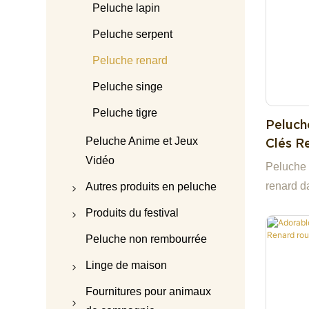
Peluche lapin
pattes s
Peluche serpent
lorsqu'on
jouet, c
Peluche renard
apporte j
Peluche singe
grands s
Peluche tigre
peluche.
Peluch
Peluche Anime et Jeux
Clés R
En Pel
Vidéo
Peluche 
L'entre
renard d
Autres produits en peluche
avec logo
Ours en peluche
Produits du festival
Accessoires pour
peluches de Noël
Peluche non rembourrée
poupées en peluche
peluche
Linge de maison
Porte-clés en peluche
d&#39;Halloween
Pyjama en peluche
Fournitures pour animaux
Sac en peluche
Peluche de la Saint-