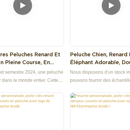
ures Peluches Renard Et
Peluche Chien, Renard 
n Pleine Course, En
Éléphant Adorable, Do
De La Marque Exquisite
Confortable, En Gros, 
d semestre 2024, une peluche
Nous disposons d'un stock im
Company - Yortoob
Enfants.
ur dans le monde entier. Cette
pouvons fournir des échantill
 peluche arbore un style
avantageux. Notre entreprise
 et craquant. Avec ses traits
spécialisée dans les peluche
 ses jolies joues roses et sa
qualité : conception originale
, elle donne l'impression
production et vente en gros 
eux amis fidèles à ses côtés.
depuis nos usines. Forte de 
 le plus original ? Ses deux
13 ans d'expérience, notre u