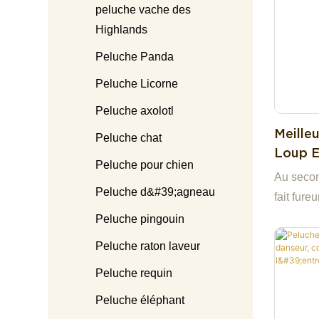
peluche vache des
Highlands
Peluche Panda
Peluche Licorne
Peluche axolotl
Meille
Peluche chat
Loup E
Peluche pour chien
Gros, 
Au secon
Dolls 
Peluche d&#39;agneau
fait fure
adorable
Peluche pingouin
classique
Peluche raton laveur
délicats,
Peluche requin
salopette
d'avoir d
Peluche éléphant
Son atout