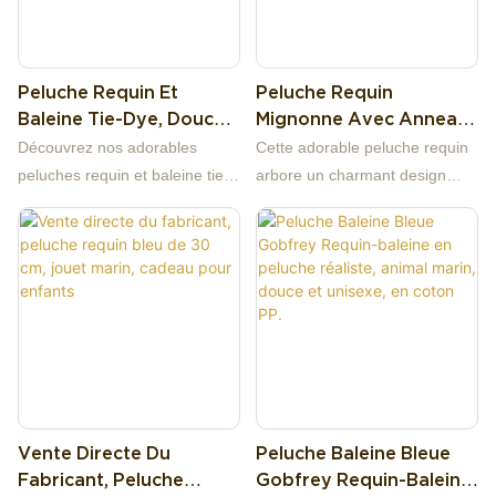
Peluche Requin Et
Peluche Requin
Baleine Tie-Dye, Douce
Mignonne Avec Anneau
Et Moelleuse, Coussin En
Gonflable Vert | Douce
Découvrez nos adorables
Cette adorable peluche requin
Peluche Océan, Cadeau
Peluche
peluches requin et baleine tie-
arbore un charmant design
dye ! Ces coussins moelleux,
cartoon. Son corps est gris sur
conçus pour les amoureux de
le dos, blanc sur le ventre, et
l'océan et les collectionneurs
ses grands yeux noirs ronds
de peluches, sont
ainsi que son expression
confectionnés en polaire douce
amicale lui confèrent une
de qualité supérieure, offrant
adorable bouille. Son détail
un toucher incroyablement
original ? Un anneau gonflable
doux et agréable. Remplis de
vert autour du cou, comme si
coton PP haute élasticité, ils
ce petit requin était prêt pour
Vente Directe Du
Peluche Baleine Bleue
conservent leur forme et leur
les jeux aquatiques.
Fabricant, Peluche
Gobfrey Requin-Baleine
moelleux pour des câlins
Confectionnée en peluche