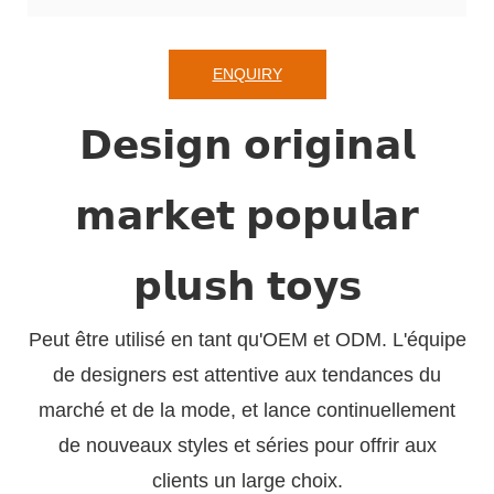
ENQUIRY
𝗗𝗲𝘀𝗶𝗴𝗻 𝗼𝗿𝗶𝗴𝗶𝗻𝗮𝗹
𝗺𝗮𝗿𝗸𝗲𝘁 𝗽𝗼𝗽𝘂𝗹𝗮𝗿
𝗽𝗹𝘂𝘀𝗵 𝘁𝗼𝘆𝘀
Peut être utilisé en tant qu'OEM et ODM. L'équipe
de designers est attentive aux tendances du
marché et de la mode, et lance continuellement
de nouveaux styles et séries pour offrir aux
clients un large choix.