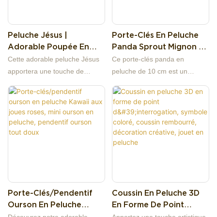
Peluche Jésus |
Porte-Clés En Peluche
Adorable Poupée En
Panda Sprout Mignon De
Peluche Jésus Assis
10 Cm, Mini Panda
Cette adorable peluche Jésus
Ce porte-clés panda en
Kawaii, Breloque Pour
apportera une touche de
peluche de 10 cm est un
Sac
douceur et de spiritualité à
adorable petit pendentif tout
votre intérieur. Confectionnée
doux. Ce panda rond et
en peluche courte et douce et
duveteux arbore de délicates
garnie de coton PP de haute
broderies sur les joues roses et
qualité, cette poupée
une jeune pousse verte sur la
représentant le Christ assis est
tête. Grâce à son attache
un cadeau religieux attentionné
métallique résistante, il peut
pour les chrétiens, idéal pour
être accroché à un sac à dos,
décorer sa maison, compléter
un sac à main ou un trousseau
Porte-Clés/pendentif
Coussin En Peluche 3D
une collection ou offrir un
de clés. Un petit cadeau idéal
Ourson En Peluche
En Forme De Point
présent sur le thème de la foi.
pour les amoureux des pandas.
Kawaii Aux Joues Roses,
D'interrogation,
Nous acceptons les