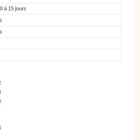
10 à 15 jours
s
s