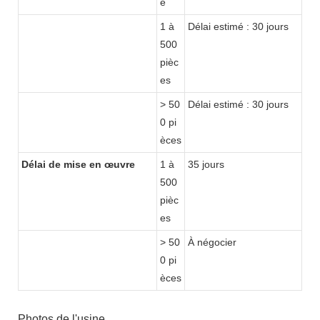
e
1 à
Délai estimé : 30 jours
500
pièc
es
> 50
Délai estimé : 30 jours
0 pi
èces
Délai de mise en œuvre
1 à
35 jours
500
pièc
es
> 50
À négocier
0 pi
èces
Photos de l'usine