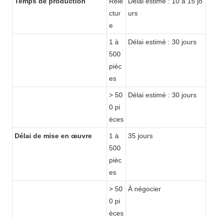
Temps de production
Rele
Délai estimé : 10 à 15 jo
ctur
urs
e
1 à
Délai estimé : 30 jours
500
pièc
es
> 50
Délai estimé : 30 jours
0 pi
èces
Délai de mise en œuvre
1 à
35 jours
500
pièc
es
> 50
À négocier
0 pi
èces