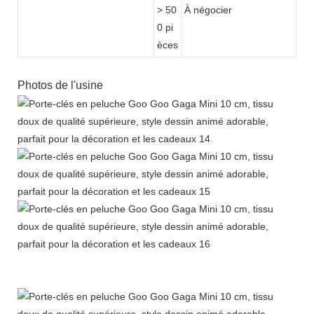
> 50
À négocier
0 pi
èces
Photos de l'usine