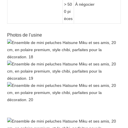
> 50
À négocier
0 pi
èces
Photos de l'usine