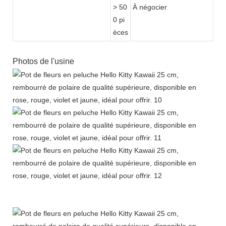
> 50
À négocier
0 pi
èces
Photos de l'usine