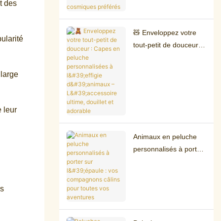
nouveaux câlins
t des
cosmiques préférés
🧸 Enveloppez votre
ularité
tout-petit de douceur :
Capes en peluche
personnalisées à
 large
l'effigie d'animaux –
L'accessoire ultime,
douillet et adorable
 leur
Animaux en peluche
personnalisés à porter
sur l'épaule : vos
compagnons câlins
pour toutes vos
es
aventures