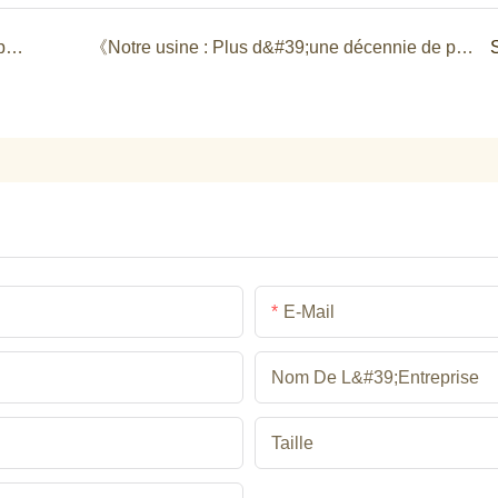
Pourquoi les enfants aiment-ils collectionner les peluches d&#39;anime ?
《Notre usine : Plus d&#39;une décennie de personnalisation de peluches》
E-Mail
Nom De L&#39;entreprise
Taille