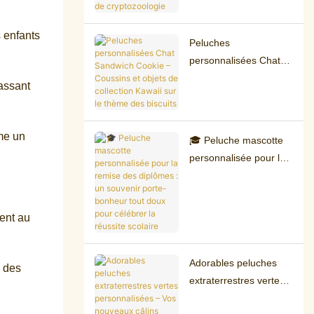
gothique et de
cryptozoologie
 enfants
Peluches
personnalisées Chat
Sandwich Cookie –
lassant
Coussins et objets de
collection Kawaii sur le
thème des biscuits
me un
🎓 Peluche mascotte
personnalisée pour la
remise des diplômes :
un souvenir porte-
bonheur tout doux
ment au
pour célébrer la
réussite scolaire
Adorables peluches
e des
extraterrestres vertes
personnalisées – Vos