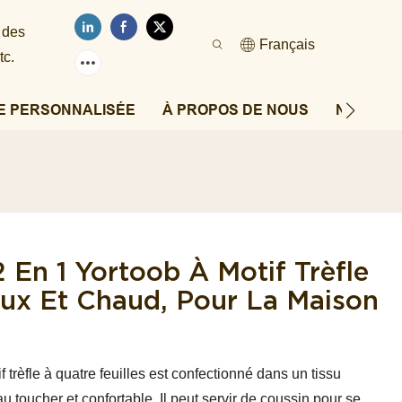
 des
Français
tc.
E PERSONNALISÉE
À PROPOS DE NOUS
NOUVEL
 En 1 Yortoob À Motif Trèfle
oux Et Chaud, Pour La Maison
trèfle à quatre feuilles est confectionné dans un tissu
u toucher et confortable. Il peut servir de coussin pour se