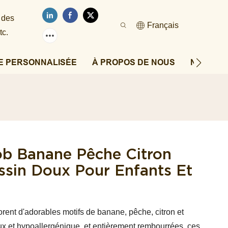
 des
Français
tc.
E PERSONNALISÉE
À PROPOS DE NOUS
NOUVEL
ob Banane Pêche Citron
sin Doux Pour Enfants Et
orent d'adorables motifs de banane, pêche, citron et
x et hypoallergénique, et entièrement rembourrées, ces