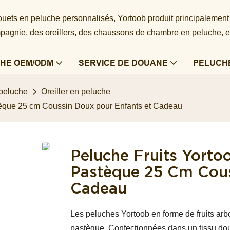
 jouets en peluche personnalisés, Yortoob produit principalement
agnie, des oreillers, des chaussons de chambre en peluche, e
HE OEM/ODM
SERVICE DE DOUANE
PELUCH
 peluche
Oreiller en peluche
tèque 25 cm Coussin Doux pour Enfants et Cadeau
Peluche Fruits Yorto
Pastèque 25 Cm Cous
Cadeau
Les peluches Yortoob en forme de fruits arb
pastèque. Confectionnées dans un tissu dou