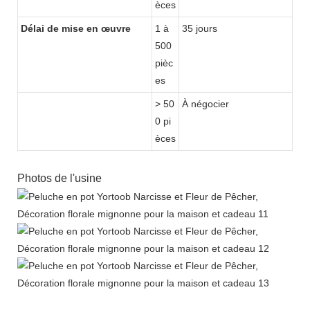
èces
Délai de mise en œuvre
1 à
35 jours
500
pièc
es
> 50
À négocier
0 pi
èces
Photos de l'usine