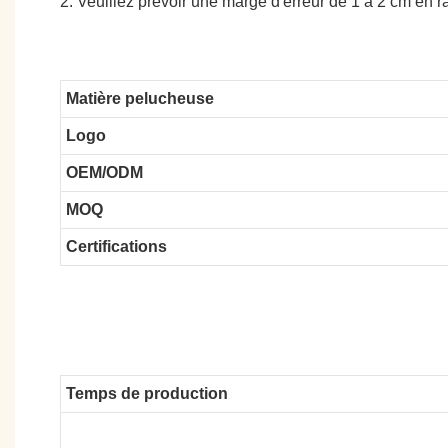
2. Veuillez prévoir une marge d'erreur de 1 à 2 cm en
Matière pelucheuse
Logo
OEM/ODM
MOQ
Certifications
Temps de production