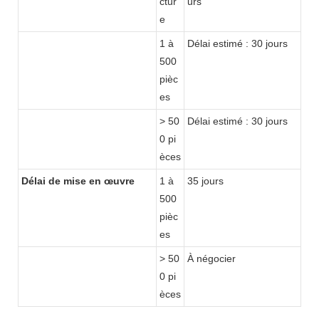
ctur
urs
e
1 à
Délai estimé : 30 jours
500
pièc
es
> 50
Délai estimé : 30 jours
0 pi
èces
Délai de mise en œuvre
1 à
35 jours
500
pièc
es
> 50
À négocier
0 pi
èces