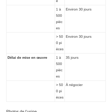
e
1 à
Environ 30 jours
500
pièc
es
> 50
Environ 30 jours
0 pi
èces
Délai de mise en œuvre
1 à
35 jours
500
pièc
es
> 50
À négocier
0 pi
èces
Photos de l'usine