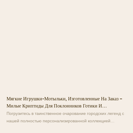
Мягкие Игрушки-Мотыльки, Изготовленные На Заказ –
Милые Криптиды Для Поклонников Готики И
И
Криптозоологии.
К
Погрузитесь в таинственное очарование городских легенд с
С
К
нашей полностью персонализированной коллекцией
м
плюшевых игрушек Человека-мотылька. Эти
п