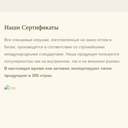
очаровательные миниатюрные криптиды переосмысливают
п
культовое существо Человека-мотылька из Западной
п
Вирджинии, отличаясь мягкими, пушистыми пропорциями,
т
большими светящимися глазами и детально
с
Наши Сертификаты
проработанными крыльями. Идеально подходят для
д
готических бутиков, подарочных наборов с криптидами,
п
Все плюшевые игрушки, изготовленные на заказ оптом в
коллекционных предметов для конвенций, декора на
и
Китае, производятся в соответствии со строжайшими
Хэллоуин, подарков для любителей паранормальных
международными стандартами. Наша продукция пользуется
явлений и оптовой розничной торговли.
популярностью как на внутреннем, так и на внешнем рынках.
В настоящее время они активно экспортируют свою
продукцию в 200 стран.