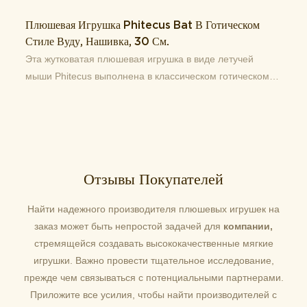
Плюшевая Игрушка Phitecus Bat В Готическом
Стиле Вуду, Нашивка, 30 См.
Эта жутковатая плюшевая игрушка в виде летучей
мыши Phitecus выполнена в классическом готическом
стиле с нашивками в виде вуду. Изготовлена ​​из мягкой
коротковорсовой ткани и наполнителя из
полипропиленового хлопка. Отличное украшение для
дома в готическом стиле, декор на Хэллоуин и
уникальный подарок для коллекционеров плюшевых
Отзывы Покупателей
игрушек в альтернативном стиле.
Найти надежного производителя плюшевых игрушек на
заказ может быть непростой задачей для
компании,
стремящейся создавать высококачественные мягкие
игрушки. Важно провести тщательное исследование,
прежде чем связываться с потенциальными партнерами.
Приложите все усилия, чтобы найти производителей с