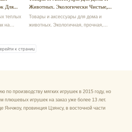
к Для
Животных. Экологически Чистые,
х
Прочные, Мягкие, Теплые,
ых теплых
Товары и аксессуары для дома и
ров Для
Всесезонные, Водонепроницаемые,
ак на
животных. Экологичная, прочная,
Дышащие, Утепляющие Для Собак
ля собак,
мягкая, теплая, всесезонная,
От Холода.
водонепроницаемая, дышащая,
утепляющая лежанка для собак,
защищающая от холода.
ю по производству мягких игрушек в 2015 году, но
м плюшевых игрушек на заказ уже более 13 лет.
е Янчжоу, провинция Цзянсу, в восточной части