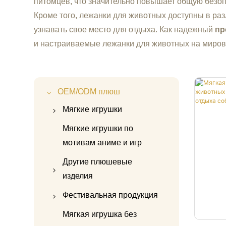
питомцев, что значительно повышает общую безоп
Кроме того, лежанки для животных доступны в ра
узнавать свое место для отдыха. Как надежный
пр
и настраиваемые лежанки для животных на миров
OEM/ODM плюш
Мягкие игрушки
Плюшевая игрушка
Мягкие игрушки по
Капибара
мотивам аниме и игр
Плюшевая игрушка
Другие плюшевые
«Хайлендская корова»
изделия
Плюшевая панда
Плюшевый мишка
Фестивальная продукция
Плюшевый единорог
Аксессуары для
Рождественские
Мягкая игрушка без