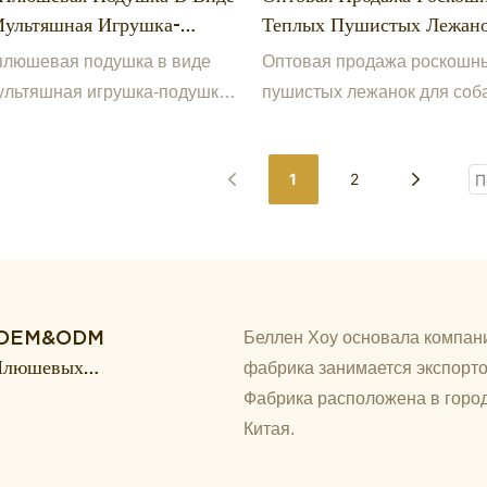
Мультяшная Игрушка-
Теплых Пушистых Лежано
 В Форме Лепестка Для
Собак На Заказ, Плюшевы
плюшевая подушка в виде
Оптовая продажа роскошн
о Кресла.
Подушек Для Собак, Това
мультяшная игрушка-подушка
пушистых лежанок для соб
Животных.
 лепестка для офисного
заказ, плюшевых подушек д
товаров для животных.
1
2
уг OEM&ODM
Беллен Хоу основала компани
 Плюшевых
фабрика занимается экспорто
о И
Фабрика расположена в город
Китая.