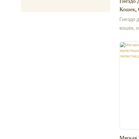
Гнездо 
Кошек, 
Лежанка
Гнездо 
Животн
кошек, о
лежанка
животны
Мягкая