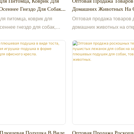
Для Питомца, Коврик Для
Оптовая Продажа Товаров
Осеннее Гнездо Для Собак,
Домашних Животных На 
 Для Кошек, Товары Для
Воздухе От Производител
для питомца, коврик для
Оптовая продажа товаров 
ых, Плюшевая Лежанка.
Портативные Сумки-Пере
сеннее гнездо для собак,
домашних животных на от
Антистатической Ткани,
 для кошек, товары для
воздухе от производителя:
Водонепроницаемые Ковр
х, плюшевая лежанка.
портативные сумки-перенос
Собак И Кошек.
антистатической ткани,
водонепроницаемые коври
собак и кошек.
 Плюшевая Подушка В Виде
Оптовая Продажа Роскош