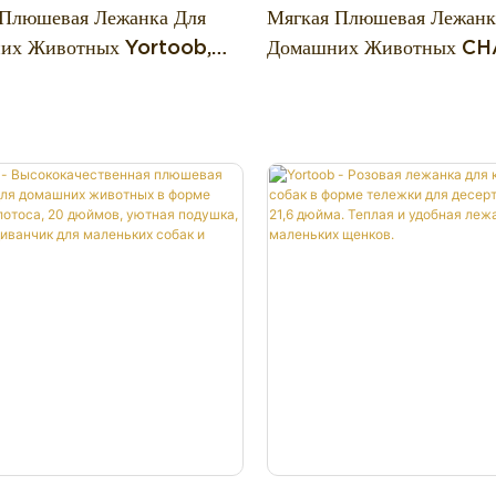
 Плюшевая Лежанка Для
Мягкая Плюшевая Лежанк
их Животных Yortoob,
Домашних Животных C
 Гнездо Для Сна И Отдыха
"Гнездо Для Кошек В
Миниатюрном Размере"