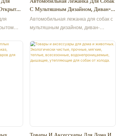
 Для
Автомобильная Лежанка Для Собак
Открытом
С Мультяшным Дизайном, Диван-
я:
Кровать Для Собак На Заказ,
для
Автомобильная лежанка для собак с
носки Из
Роскошная Спальная Лежанка Для
крытом
мультяшным дизайном, диван-
Домашних Животных.
кровать для собак на заказ,
ики Для
ки из
роскошная спальная лежанка для
домашних животных.
ки для
ных
Товары И Аксессуары Для Дома И