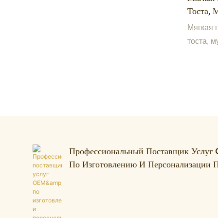
Тоста, 
Подушка
Мягкая 
Офисног
тоста, 
в форме
кресла.
Профессиональный Поставщик Усл
По Изготовлению И Персонализации
Игрушек, Объединяющий Производств
Разработку.