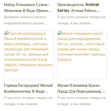
Набор Плюшевых Сумок-
Производитель: Animal
она передает самое милое и
щечками и небольшой
Мешочков В Виде Щенка
Series. Ручная Работа.
очаровательное выражение
вышитой нашивкой в ​​виде
«Вафля», 18 См, Мягкая
Плюшевая Кукла 20 См.
лица. На ней крошечная
медведя, и розовая толстовка
Добавьте немного милого,
У нас есть готовые товары на
Сумка С Наполнителем,
Одежда Для Куклы Из
белая футболка с надписью
с капюшоном в виде свинки с
очаровательного шарма
складе, и мы можем
Аксессуары В Виде Вишни
Хлопка. Аксессуары Для
«ДЕВУШКА НОМЕР ОДИН»
висячими ушками, кремовой
своему рабочему столу или
предоставить недорогие
И Палочек Для Печенья,
Куклы. Плюшевая Игрушка.
крупными красными буквами
вишенкой сверху и вышитой
сумке с нашим набором
образцы. Наша компания
Милый Набор Для Хранения
и подходящие красные
нашивкой в ​​виде кекса. Оба
плюшевых мешочков в форме
специализируется на
Продуктов В Стиле Каваи.
шорты, что делает ее
наряда изготовлены из
вафельницы размером 18 см!
высококачественных
идеальным символом любви к
ультрамягкой, приятной на
Этот очаровательный набор
плюшевых игрушках,
фандому.
ощупь плюшевой ткани, что
включает в себя плюшевый
оригинальном дизайне,
делает их уютными и
мешочек в форме
производстве и оптовой
приятными для объятий
вафельного рожка,
продаже от первоисточников,
вашей куклы.
украшенный милой
более 13 лет работы на
Горячая Распродажа! Милый
Милая Плюшевая Кукла-
мордочкой щенка с висячими
заводе. Поддерживаем
Комбинезончик В Виде
Панда Для Переодевания,
коричневыми ушками, и
изготовление образцов по
Капибары, Шапочка,
40 См, Унисекс, Хлопковый
съемный брелок в виде
индивидуальным
У нас есть готовые товары на
У нас есть готовые товары на
Аксессуар Для Плюшевой
Наряд Для Куклы-Панды:
вишенки. В комплект также
изображениям, добро
складе, и мы можем
складе, и мы можем
Куклы 20 См, Одежда Для
Сменный Комплект Одежды
входят две плюшевые
пожаловать на консультацию.
предоставить недорогие
предоставить недорогие