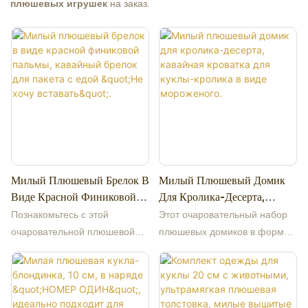
плюшевых игрушек
на заказ.
Милый Плюшевый Брелок В
Милый Плюшевый Домик
Виде Красной Финиковой
Для Кролика-Десерта,
Пальмы, Кавайный Брелок
Кавайная Кроватка Для
Познакомьтесь с этой
Этот очаровательный набор
Для Пакета С Едой "Не Хочу
Куклы-Кролика В Виде
очаровательной плюшевой
плюшевых домиков в форме
Вставать".
Мороженого.
игрушкой в ​​виде финика!
зайчиков станет идеальным
Вдохновленная китайским
дополнением к вашим
красным фиником, она имеет
любимым маленьким
пушистое белое плюшевое
плюшевым куклам! У желтого