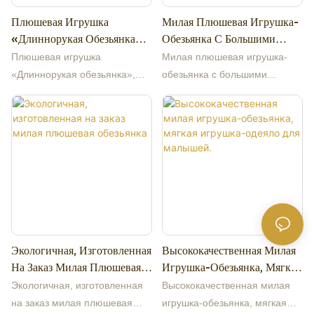
надежным деловым
Плюшевая Игрушка
Милая Плюшевая Игрушка-
партнером среди многих
«Длиннорукая Обезьянка»,
Обезьянка С Большими
торговых компаний. Если у
Милая Обезьянка-Банан,
Глазами И Длинным
вас есть какие-либо вопросы,
Плюшевая игрушка
Милая плюшевая игрушка-
Подвесная Обезьянка,
Хвостом.
мы будем рады ответить.
«Длиннорукая обезьянка»,
обезьянка с большими
Плюшевая Кукла Для Штор.
милая обезьянка-банан,
глазами и длинным хвостом.
подвесная обезьянка,
плюшевая кукла для штор.
Экологичная, Изготовленная
Высококачественная Милая
На Заказ Милая Плюшевая
Игрушка-Обезьянка, Мягкая
Обезьянка
Игрушка-Одеяло Для
Экологичная, изготовленная
Высококачественная милая
Малышей.
на заказ милая плюшевая
игрушка-обезьянка, мягкая