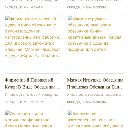
Девочек. Мягкая
Симпатичная Игрушка Для
изображениям, добро
складе, и мы можем
складе, и мы можем
Высококачественная
Дивана, Подарок На День
пожаловать на консультацию.
предоставить недорогие
предоставить недорогие
Приятная На Ощупь
Рождения.
Это делает нас лучшим
образцы. Наша компания
образцы. Наша компания
Подушка.
выбором для вас и очень
специализируется на
специализируется на
надежным деловым
высококачественных
высококачественных
партнером среди многих
плюшевых игрушках,
плюшевых игрушках,
торговых компаний. Если у
оригинальном дизайне,
оригинальном дизайне,
вас есть какие-либо вопросы,
производстве и оптовой
производстве и оптовой
мы с удовольствием ответим.
продаже от первоисточников,
продаже от первоисточников,
более 13 лет работы на
более 13 лет работы на
Фирменный Плюшевый
Мягкая Игрушка-Обезьянка,
заводе. Поддерживаем
заводе. Поддерживаем
Кулон В Виде Обезьянки С
Плюшевая Обезьянка-Банан,
изготовление образцов по
изготовление образцов по
Белой Мордочкой,
Креативный Дизайн, Милая
индивидуальным
индивидуальным
У нас есть готовый товар на
У нас есть готовый товар на
Изготовленный На Фабрике,
Обезьянка В Одежде,
изображениям, добро
изображениям, добро
складе, и мы можем
складе, и мы можем
Для Игрового Автомата С
Подарок Для Детей.
пожаловать на консультацию.
пожаловать на консультацию.
предоставить недорогие
предоставить недорогие
Клешнёй. Мягкая Плюшевая
Это делает нас лучшим
Это делает нас лучшим
образцы. Наша компания
образцы. Наша компания
Игрушка-Брелок. Подарки.
выбором для вас и очень
выбором для вас и очень
специализируется на
специализируется на