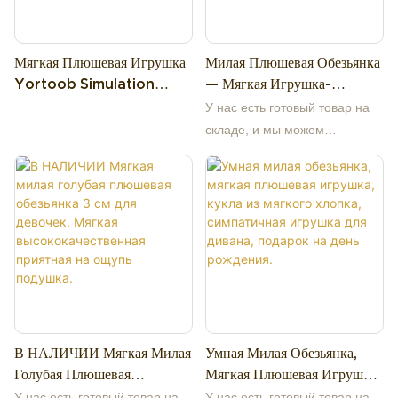
Мягкая Плюшевая Игрушка
Милая Плюшевая Обезьянка
Yortoob Simulation
— Мягкая Игрушка-
Golden Snub-Nosed
Обезьянка Для Детей И
У нас есть готовый товар на
Monkey, 30 См, Подарок
Украшения Дома.
складе, и мы можем
Для Детей И
предоставить недорогие
Коллекционеров.
образцы. Наша компания
специализируется на
высококачественных
плюшевых игрушках,
оригинальном дизайне,
производстве и оптовой
продаже от первоисточников,
более 13 лет работы на
В НАЛИЧИИ Мягкая Милая
Умная Милая Обезьянка,
заводе. Поддерживаем
Голубая Плюшевая
Мягкая Плюшевая Игрушка,
изготовление образцов по
Обезьянка 3 См Для
Кукла Из Мягкого Хлопка,
индивидуальным
У нас есть готовый товар на
У нас есть готовый товар на