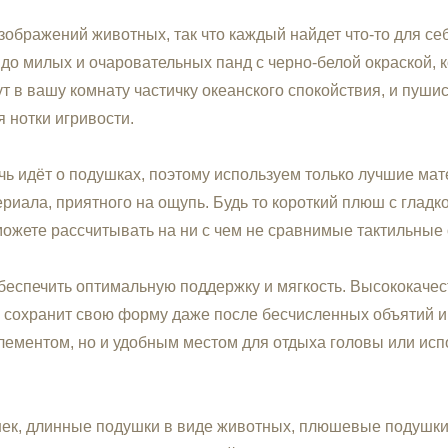
ображений животных, так что каждый найдет что-то для с
до милых и очаровательных панд с черно-белой окраской, ко
т в вашу комнату частичку океанского спокойствия, и пуш
 нотки игривости.
ечь идёт о подушках, поэтому используем только лучшие м
териала, приятного на ощупь. Будь то короткий плюш с глад
ожете рассчитывать на ни с чем не сравнимые тактильные
обеспечить оптимальную поддержку и мягкость. Высококач
а сохранит свою форму даже после бесчисленных объятий и
лементом, но и удобным местом для отдыха головы или исп
к, длинные подушки в виде животных, плюшевые подушки в