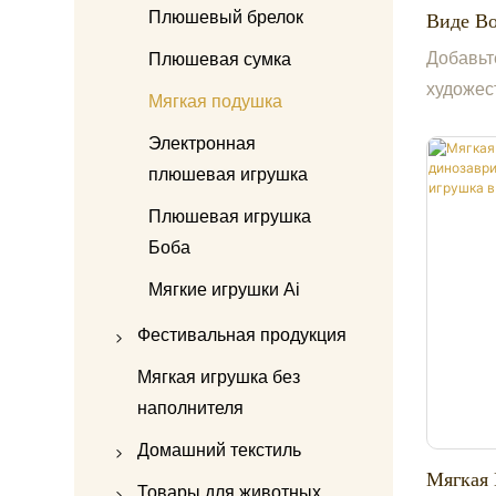
аксолотль
Плюшевый брелок
Виде Во
Красочн
Добавьт
Плюшевая игрушка в
Плюшевая сумка
Игрушка
художес
виде кошки
Мягкая подушка
помощью
Плюшевая собачка
Электронная
плюшево
Плюшевый ягненок
плюшевая игрушка
вопроси
уникаль
Плюшевый пингвин
Плюшевая игрушка
выполне
Боба
Плюшевый енот
трехмер
Мягкие игрушки Ai
Плюшевая акула
знака, 
Фестивальная продукция
стилей 
Плюшевый слон
насыщен
Рождественские
Мягкая игрушка без
Плюшевый кролик
красный
плюшевые игрушки
наполнителя
Плюшевая змея
розовый
Плюшевые игрушки на
Домашний текстиль
которые
Плюшевая лиса
Мягкая
Хэллоуин
Плюшевая пижама
стили о
Товары для животных