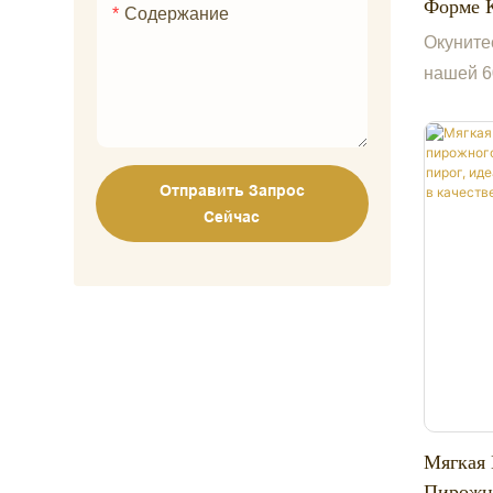
Форме 
Содержание
Эффект
Окуните
Очаров
нашей 6
Дизайн,
Kawaii 
Поддер
памяти!
Кровати
в форме 
Отправить Запрос
ультрам
Сейчас
в кремо
цветово
милая к
круглым
усиками
плюшев
преврат
причудл
Мягкая
Пирожн