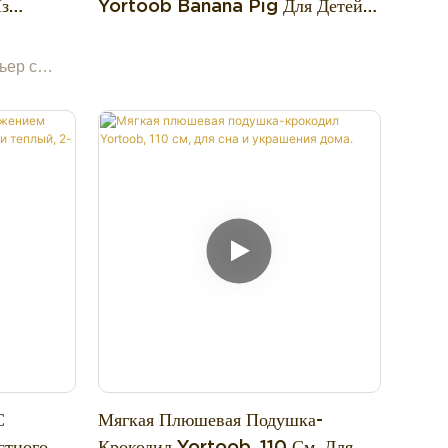
Из
Yortoob Banana Pig Для Детей И
 милом
милого компаньона.
са, В
Украшения Дома.
,
ьер с
крашения
 подушки
размером
ких цветах
лтом — эта
а имеет
ченной
имся
овый
подушку,
объятий
С
Мягкая Плюшевая Подушка-
стного
Крокодил Yortoob, 110 См, Для