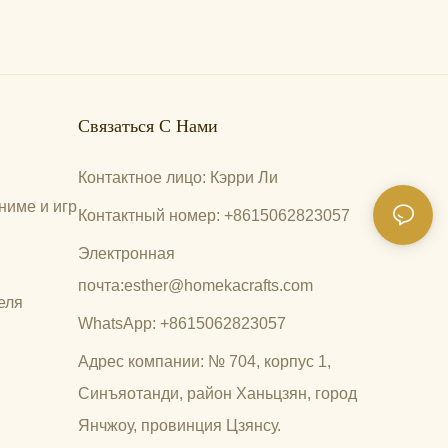
Связаться С Нами
Контактное лицо: Кэрри Ли
ниме и игр
Контактный номер: +8615062823057
Электронная
почта:
esther@homekacrafts.com
еля
WhatsApp: +8615062823057
Адрес компании: № 704, корпус 1,
Синъяотанди, район Ханьцзян, город
Янчжоу, провинция Цзянсу.