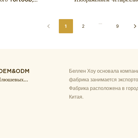
ующего Паровой Пирог,
Клевера, Мягкий И Теплый
о Подходит Для Дома,
Для Дома И Офиса.
...
 И В Качестве Подарка.
1
2
9
уг OEM&ODM
Беллен Хоу основала компани
 Плюшевых
фабрика занимается экспорто
о И
Фабрика расположена в город
Китая.