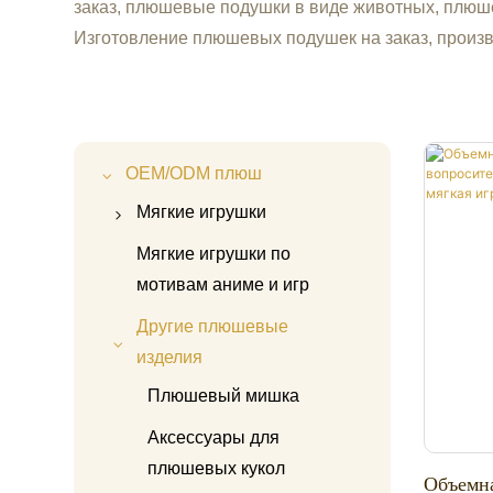
заказ, плюшевые подушки в виде животных, плюш
Изготовление плюшевых подушек на заказ, произ
OEM/ODM плюш
Мягкие игрушки
Плюшевая игрушка
Мягкие игрушки по
Капибара
мотивам аниме и игр
Плюшевая игрушка
Другие плюшевые
«Хайлендская корова»
изделия
Плюшевая панда
Плюшевый мишка
Плюшевый единорог
Аксессуары для
плюшевых кукол
Плюшевая игрушка
Объемн