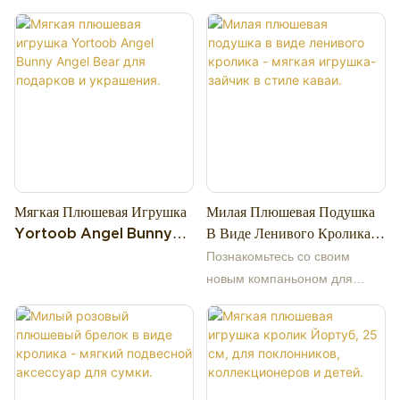
Мягкая Плюшевая Игрушка
Милая Плюшевая Подушка
Yortoob Angel Bunny
В Виде Ленивого Кролика -
Angel Bear Для Подарков
Мягкая Игрушка-Зайчик В
Познакомьтесь со своим
И Украшения.
Стиле Каваи.
новым компаньоном для
отдыха — этой невероятно
милой плюшевой подушкой в ​​
виде ленивого кролика!
Изготовленная из
ультрамягкой плюшевой ткани