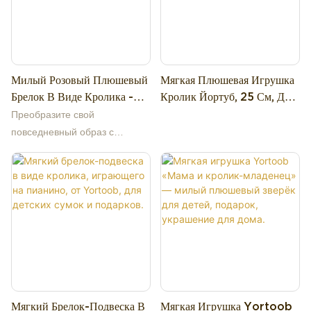
премиум-класса и
наполненная пушистым,
поддерживающим хлопком,
эта круглая плюшевая
Милый Розовый Плюшевый
Мягкая Плюшевая Игрушка
игрушка-зайчик дарит
Брелок В Виде Кролика -
Кролик Йортуб, 25 См, Для
ощущение мягкости и
Мягкий Подвесной
Поклонников,
воздушности, идеально
Преобразите свой
Аксессуар Для Сумки.
Коллекционеров И Детей.
подходящее для объятий, сна
повседневный образ с
или в качестве уютной
помощью этого невероятно
подставки для спины.
милого плюшевого брелока в
виде розового зайчика!
Изготовленный из
ультрамягкой
высококачественной
плюшевой ткани, этот
очаровательный кулон в виде
зайчика украшен изящной
Мягкий Брелок-Подвеска В
Мягкая Игрушка Yortoob
вышивкой — включая