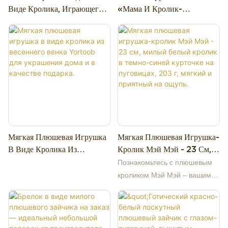
Виде Кролика, Играющего
«Мама И Кролик-
сверкающие звездочки-глазки,
На Пианино, От Yortoob,
Младенец» — Милый
милый заячий носик и
Для Детских Сумок И
Плюшевый Зверёк Для
крошечный бантик — которая
Подарков.
Детей, Подарок, Украшение
добавит нотку очарования
Для Дома.
любому образу 🐰✨
Мягкая Плюшевая Игрушка
Мягкая Плюшевая Игрушка-
В Виде Кролика Из
Кролик Мэй Мэй - 23 См,
Весеннего Венка Yortoob
Милый Белый Кролик В
Познакомьтесь с плюшевым
Для Украшения Дома И В
Темно-Синей Курточке На
кроликом Мэй Мэй – вашим
Качестве Подарка.
Пуговицах, 203 Г, Мягкий
новым очаровательным и
И Приятный На Ощупь.
приятным на ощупь другом!
Эта очаровательная белая
плюшевая игрушка-кролик