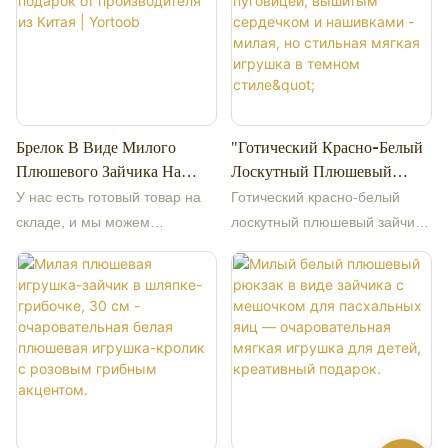
высотой 23 см весит 203 г, что
делает ее идеальной для
объятий и удобной для
переноски. У Мэй Мэй мягкая,
пушистая шерсть, приятная
Брелок В Виде Милого
"Готический Красно-Белый
на ощупь. Она одета в
Плюшевого Зайчика На
Лоскутный Плюшевый
стильную темно-синюю
Заказ — Идеальный
Зайчик С Глазом-
курточку, украшенную
У нас есть готовый товар на
Готический красно-белый
Небольшой Подарок От
Пуговицей, Вышитым
золотыми пуговицами, что
складе, и мы можем
лоскутный плюшевый зайчик
Производителя Из Китая |
Сердечком И Нашивками -
добавляет изысканности ее
предоставить недорогие
— уникальная игрушка,
Yortoob
Милая, Но Стильная Мягкая
милому образу. Ищете ли вы
образцы. Наша компания
мастерски сочетающая
Игрушка В Темном Стиле"
уютного друга для объятий
специализируется на
мрачную, дерзкую эстетику с
перед сном, милый элемент
высококачественных
неотразимой милостью.
декора для вашего дома или
плюшевых игрушках,
Изготовленный из
прекрасный подарок для
оригинальном дизайне,
ультрамягкой плюшевой ткани
любителя кроликов,
производстве и оптовой
премиум-класса, этот зайчик
плюшевый кролик Мэй Мэй
продаже от первоисточников,
отличается эффектным
обязательно принесет
более 13 лет работы на
двухцветным дизайном: