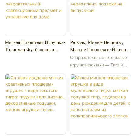
Мягкая Плюшевая Игрушка-
Рюкзак, Милые Вещицы,
Талисман Футбольного
Мягкие Плюшевые Игрушки
Клуба «Барселона», 31 См,
Тигра И Панды, Подарки
Очаровательные плюшевые
Очаровательный
Для Детей И Женщин,
игрушки-рюкзаки — Тигр и
Коллекционный Предмет И
Сумка Через Плечо, Подарки
Панда в качестве
Украшение Для Дома.
На Выпускной.
компаньонов. В этой
захватывающей коллекции
мы предлагаем уникальные
плюшевые игрушки в этот
особенный день, 13 сентября
2024 года. Наши плюшевые
тигр и панда — это не просто
обычные мягкие игрушки. Они