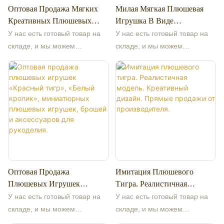
Оптовая Продажа Мягких
Милая Мягкая Плюшевая
созданы в креативной
Креативных Плюшевых
Игрушка В Виде
концепции рюкзака.
Игрушек В Виде Толстого
Мультяшного Тигра, Мягкая
Плюшевый тигр
У нас есть готовый товар на
У нас есть готовый товар на
Тигра: Подушки Для
Подушка-Тигр, Подарок На
демонстрирует свирепые, но
складе, и мы можем
складе, и мы можем
Дивана, Декоративные
День Рождения Для Детей, С
очаровательные черты этого
предоставить недорогие
предоставить недорогие
Подушки, Мягкие Игрушки-
Наполнителем Из
величественного животного, с
образцы. Наша компания
образцы. Наша компания
Тигры.
Полипропиленового
детальной прорисовкой и
специализируется на
специализируется на
Хлопка.
милым выражением
высококачественных
высококачественных
мордочки. Плюшевая панда, с
плюшевых игрушках,
плюшевых игрушках,
другой стороны, передает
оригинальном дизайне,
оригинальном дизайне,
очарование черно-белого
производстве и оптовой
производстве и оптовой
медведя своим пушистым
продаже от первоисточников,
продаже от первоисточников,
телом и невинным личиком.
более 13 лет работы на
более 13 лет работы на
Эти игрушки изготовлены из
Оптовая Продажа
Имитация Плюшевого
заводе. Поддерживаем
заводе. Поддерживаем
высококачественных мягких
Плюшевых Игрушек
Тигра. Реалистичная
изготовление образцов по
изготовление образцов по
«Красный Тигр», «Белый
Модель. Креативный
материалов, приятных на
индивидуальным
индивидуальным
У нас есть готовый товар на
У нас есть готовый товар на
Кролик», Миниатюрных
Дизайн. Прямые Продажи
ощупь. Дизайн рюкзака
изображениям, добро
изображениям, добро
складе, и мы можем
складе, и мы можем
Плюшевых Игрушек,
От Производителя.
добавляет практичности,
пожаловать на консультацию.
пожаловать на консультацию.
предоставить недорогие
предоставить недорогие