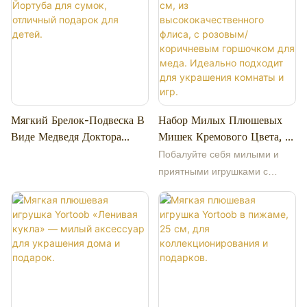
использовать в качестве
украшения для букета цветов.
Мягкий Брелок-Подвеска В
Набор Милых Плюшевых
Виде Медведя Доктора
Мишек Кремового Цвета, 12
Йортуба Для Сумок,
См, Из
Побалуйте себя милыми и
Отличный Подарок Для
Высококачественного
приятными игрушками с
Детей.
Флиса, С Розовым/
нашим набором из плюшевых
Коричневым Горшочком Для
мишек в форме медового
Меда. Идеально Подходит
горшочка кремового цвета
Для Украшения Комнаты И
высотой 12 см! Этот
Игр.
очаровательный набор
выполнен в причудливом
дизайне и доступен в двух