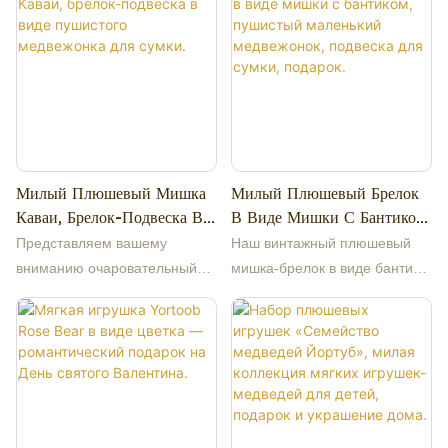
Милый Плюшевый Мишка
Милый Плюшевый Брелок
Каваи, Брелок-Подвеска В
В Виде Мишки С Бантиком,
Виде Пушистого
Пушистый Маленький
Представляем вашему
Наш винтажный плюшевый
Медвежонка Для Сумки.
Медвежонок, Подвеска Для
вниманию очаровательный
мишка-брелок в виде бантика
Сумки, Подарок.
плюшевый мишка-брелок
— это вневременной милый
«Румяные щечки»! Этот
аксессуар, который нельзя
крошечный мишка с
пропустить! Изготовленный из
пушистым мехом обладает
мягкой пушистой плюшевой
милыми розовыми щечками,
ткани и наполненный
излучающими невинность.
эластичным
Изготовленный из мягкого
полипропиленовым хлопком,