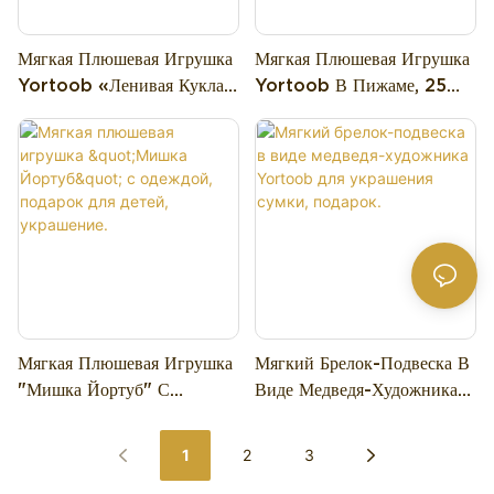
прекрасных цветах: нежно-
розовый горшочек с розовым
Мягкая Плюшевая Игрушка
Мягкая Плюшевая Игрушка
медвежонком внутри и
Yortoob «Ленивая Кукла»
Yortoob В Пижаме, 25
теплый коричневый горшочек
— Милый Аксессуар Для
См, Для
с коричневым медвежонком,
Украшения Дома И
Коллекционирования И
держащим красное сердечко.
Подарок.
Подарков.
Медвежонок съемный, что
позволяет спрятать его внутрь
горшочка для сладкого
сюрприза или играть с ним
отдельно.
Мягкая Плюшевая Игрушка
Мягкий Брелок-Подвеска В
"Мишка Йортуб" С
Виде Медведя-Художника
Одеждой, Подарок Для
Yortoob Для Украшения
Детей, Украшение.
Сумки, Подарок.
1
2
3