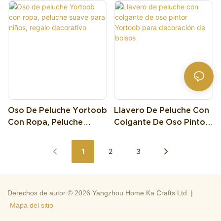
Regalo
Coleccionar Y Regalar
una dulce sorpresa o jugar con
él por separado.
Oso De Peluche Yortoob
Llavero De Peluche Con
Con Ropa, Peluche
Colgante De Oso Pintor
Suave Para Niños,
Yortoob Para
Regalo Decorativo
Decoración De Bolsos
1
2
3
Derechos de autor © 2026 Yangzhou Home Ka Crafts Ltd. |
Mapa del sitio