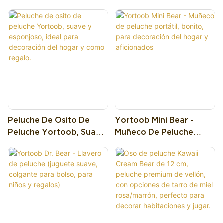
Peluche Romántico Con
Yortoob, Adorable
claro cálido y blanco puro.
almohadillas de las patas,
Flores, Ideal Como
Colección De Osos De
Equipado con una resistente
creando una cálida estética
Regalo De San Valentín.
Peluche Para Niños,
cinta para colgar y una cadena
retro. Disponible en tres
Regalo Y Decoración Del
de metal, puedes enganchar
preciosos colores: blanco puro,
Hogar.
fácilmente este mini osito a
marrón café cálido y un suave
mochilas, bolsos, llaveros, etc.
lila. Equipado con una
También es un adorno perfecto
resistente anilla metálica, es
para ramos de flores y
fácil de colgar en mochilas,
envoltorios de regalo.
bolsos o llaves del coche.
También se puede usar como
Peluche De Osito De
Yortoob Mini Bear -
adorno para ramos de flores.
Peluche Yortoob, Suave
Muñeco De Peluche
Y Esponjoso, Ideal Para
Portátil, Bonito, Para
Decoración Del Hogar Y
Decoración Del Hogar Y
Como Regalo.
Aficionados