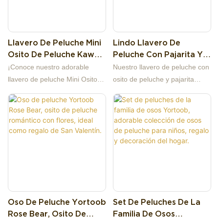
Llavero De Peluche Mini
Lindo Llavero De
Osito De Peluche Kawaii
Peluche Con Pajarita Y
Con Mejillas Sonrojadas,
Osito De Peluche
¡Conoce nuestro adorable
Nuestro llavero de peluche con
Colgante Para Bolso De
Pequeño Y Esponjoso,
llavero de peluche Mini Osito
osito de peluche y pajarita
Osito Esponjoso
Colgante Para Bolso,
de Peluche con Mejillas
vintage es un accesorio
Regalo
Rosadas! Este pequeño osito
adorable y atemporal que no te
de peluche de pelo rizado tiene
puedes perder. Confeccionado
unas preciosas mejillas
con una suave y mullida tela de
rosadas que le dan un toque
felpa y relleno de algodón PP
dulce e inocente. Hecho de
elástico, este mini osito de
suave y esponjoso peluche
peluche es increíblemente
rizado y relleno de algodón PP
acogedor. Cada osito está
elástico, el osito es suave y
decorado con una elegante
Oso De Peluche Yortoob
Set De Peluches De La
agradable al tacto. Dos colores
pajarita tejida a cuadros, con
Rose Bear, Osito De
Familia De Osos
clásicos para elegir: marrón
tela a juego en las orejas y las