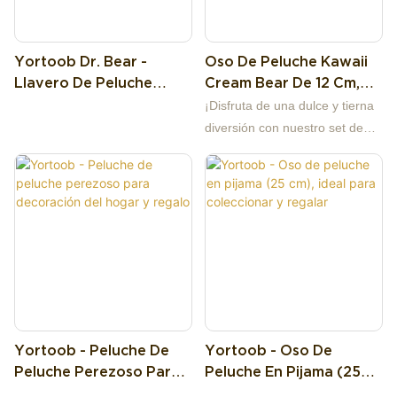
Yortoob Dr. Bear -
Oso De Peluche Kawaii
Llavero De Peluche
Cream Bear De 12 Cm,
(juguete Suave,
Peluche Premium De
¡Disfruta de una dulce y tierna
Colgante Para Bolso,
Vellón, Con Opciones De
diversión con nuestro set de
Para Niños Y Regalos)
Tarro De Miel
peluche de 12 cm con forma de
Rosa/marrón, Perfecto
tarro de miel y oso color crema!
Para Decorar
Este adorable set presenta un
Habitaciones Y Jugar.
diseño original de tarro de miel
y está disponible en dos
encantadores colores: un rosa
suave con un oso rosa en su
interior y un marrón cálido con
un oso marrón sosteniendo un
Yortoob - Peluche De
Yortoob - Oso De
corazón rojo. El oso es
Peluche Perezoso Para
Peluche En Pijama (25
extraíble, lo que te permite
Decoración Del Hogar Y
Cm), Ideal Para
guardarlo dentro del tarro para