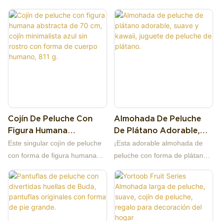
Felpa Con Diseño De
Animal Para Interiores
trébol de 4 pétalos,
son la última tendencia en
Peluche
confeccionado en suave tejido
calzado de interior estilo kawaii,
polar. Cojín decorativo
diseñadas para mujeres, niñas
multicolor, suave y perfecto
y adolescentes.
para sofá, dormitorio,
Confeccionadas con una
residencia estudiantil,
gruesa y suave piel sintética
decoración bohemia y como
blanca, cada pantufla presenta
regalo acogedor.
una delicada carita de oveja
bordada con pequeñas orejas
Cojín De Peluche Con
Almohada De Peluche
de pana, que aportan calidez y
Figura Humana
De Plátano Adorable,
una estética encantadora a tu
Abstracta De 70 Cm,
Suave Y Kawaii, Juguete
hogar. Su diseño sin cordones
Este singular cojín de peluche
¡Esta adorable almohada de
Cojín Minimalista Azul Sin
De Peluche De Plátano.
retiene el calor para mantener
con forma de figura humana
peluche con forma de plátano
Rostro Con Forma De
los pies calientes en los fríos
abstracta presenta un diseño
es un detalle encantador para
Cuerpo Humano, 811 G.
suelos de invierno, ideales para
minimalista de cuerpo humano
cualquier espacio! Tiene la
el dormitorio, la residencia
sin rostro, mide 70 cm de alto y
clásica forma de plátano, un
estudiantil, el apartamento y
pesa 811 g. Adopta una silueta
suave cuerpo amarillo, puntas
para disfrutar de momentos de
segmentada integrada con
y patitas marrones y peludas, y