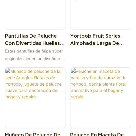
ocio en casa. Son la opción
cabeza redonda, torso con
una carita sonriente con ojos
perfecta para quienes adoran
hombros en forma de corazón
redondos, rebosante de alegría
la decoración del hogar y la
y parte inferior del cuerpo
y encanto.
estética de peluche.
cónica, rebosante de una
Pantuflas De Peluche
Yortoob Fruit Series
estética artística moderna y de
Con Divertidas Huellas
Almohada Larga De
estilo ins.
De Buda, Pantuflas
Peluche, Suave, Cojín De
Estas pantuflas de felpa súper
Originales Con Forma De
Peluche, Regalo Para
originales tienen un diseño con
Pie Grande.
Decoración Del Hogar
la forma de un pie gigante de
Buda, con divertidos bordados
de caracteres chinos que dicen
"Pies de Buda". Su felpa
amarilla brillante crea un
ambiente divertido, llamativo y
relajante, perfecto para llenar
de humor y buenas vibras tu
hogar.
Muñeco De Peluche De
Peluche En Maceta De