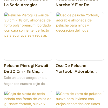
La Serie Arreglos
Narciso Y Flor De
Florales De Yortoob,
Durazno De Yortoob,
Juguete De Peluche
Bonita Planta Floral
Suave Para Decoración
Decorativa Para El
Del Hogar Y Regalos.
Hogar Y Regalo.
Peluche Pierogi Kawaii
Oso De Peluche
De 30 Cm × 18 Cm,
Yortoob, Adorable
Almohada De Forro
Almohada De Peluche
Dale un toque acogedor a tu
Polar Premium, Bordado
Para Niños Y Decoración
hogar con nuestro cojín de
Con Cara Sonriente,
Del Hogar.
peluche Pierogi Sonriente de
Perfecto Para
30 cm × 18 cm. Con forma de
Acurrucarse Y Regalar.
pierogi (empanadilla) regordete
y ondulado, este adorable cojín