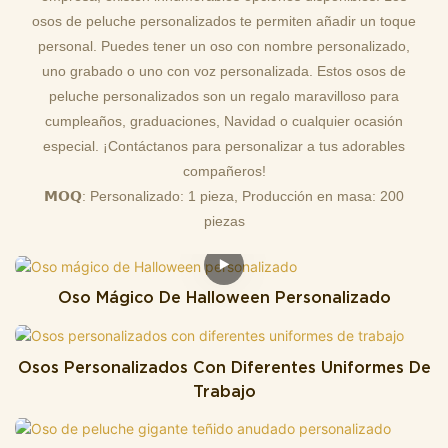
osos de peluche personalizados
te permiten añadir un toque
socio comercial altamente
confiable entre muchas
c
personal. Puedes tener un oso con nombre personalizado,
confiable entre muchas
empresas comerciales. Si
e
uno grabado o uno con voz personalizada. Estos osos de
empresas comerciales.
tiene alguna pregunta,
t
peluche personalizados son un regalo maravilloso para
estaremos encantados de
e
cumpleaños, graduaciones, Navidad o cualquier ocasión
responderle.
r
especial.
¡Contáctanos
para personalizar a tus adorables
compañeros!
𝗠𝗢𝗤: Personalizado: 1 pieza, Producción en masa: 200
piezas
Oso Mágico De Halloween Personalizado
Osos Personalizados Con Diferentes Uniformes De
Trabajo