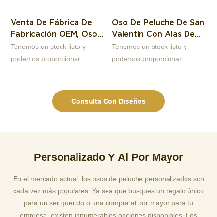
Venta De Fábrica De
Oso De Peluche De San
Fabricación OEM, Oso
Valentín Con Alas De
De Peluche Colorido
Amor Y Oso Ángel,
M
Tenemos un stock listo y
Tenemos un stock listo y
T
Arcoíris, Juguete Para
Estilo Creativo, Suave
podemos proporcionar
podemos proporcionar
p
Niños, Regalo De
Y Lindo, Regalo Para El
muestras baratas de osos de
muestras baratas. Nuestra
m
Cumpleaños Y Navidad.
Día De San Valentín.
peluche coloridos. Nuestra
empresa se especializa en
e
V
empresa se especializa en
juguetes de peluche de alta
j
Consulta Con Diseños
juguetes de peluche de alta
calidad, diseño original,
c
calidad, diseño original,
producción y ventas al por
p
producción y ventas al por
mayor de fuentes de primera
m
mayor de fuentes de primera
mano, fábrica de más de 13
m
Personalizado Y Al Por Mayor
mano, fábrica de más de 13
años. Soporte para
a
años. Soporte para
personalizar la imagen a
p
En el mercado actual, los osos de peluche personalizados son
personalizar la imagen a
muestra, bienvenido a
m
cada vez más populares. Ya sea que busques un regalo único
muestra, bienvenido a
consultar. Haciéndonos la
c
para un ser querido o una compra al por mayor para tu
consultar. Haciéndonos la
mejor opción para usted y un
m
empresa, existen innumerables opciones disponibles. Los
mejor opción para usted y un
socio comercial altamente
s