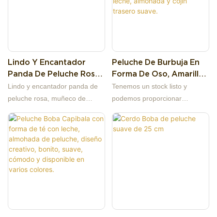
Lindo Y Encantador
Peluche De Burbuja En
Panda De Peluche Rosa,
Forma De Oso, Amarillo,
Muñeco De Peluche Con
Verde Y Rosa, Barato,
Lindo y encantador panda de
Tenemos un stock listo y
Té De Leche Boba.
Bonito, Con Forma De
peluche rosa, muñeco de
podemos proporcionar
Taza De Té Con Leche,
peluche con té de leche Boba.
muestras baratas. Nuestra
Almohada Y Cojín
empresa se especializa en
Trasero Suave.
juguetes de peluche de alta
calidad, diseño original,
producción y ventas al por
mayor de fuentes de primera
mano, fábrica de más de 13
años. Soporte para
personalizar la imagen a