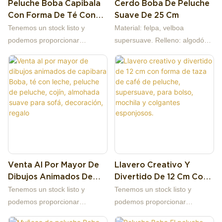
Peluche Boba Capibala
Cerdo Boba De Peluche
muestra, bienvenido a
Con Forma De Té Con
Suave De 25 Cm
consultar. Haciéndonos la
Leche, Almohada De
mejor opción para usted y un
Tenemos un stock listo y
Material: felpa, velboa
Peluche, Diseño
socio comercial altamente
podemos proporcionar
supersuave. Relleno: algodón
Creativo, Bonito, Suave,
confiable entre muchas
muestras baratas. Nuestra
PP, 100 % algodón PP. Altura:
Cómodo Y Disponible En
empresas comerciales. Si tiene
empresa se especializa en
otros. Género: unisex. Edad:
Varios Colores.
alguna pregunta, estaremos
juguetes de peluche de alta
de 2 a 4 años, de 5 a 7 años,
encantados de responderle.
calidad, diseño original,
de 8 a 13 años, de 14 años en
producción y ventas al por
adelante, de 0 a 24 meses.
mayor de fuentes de primera
Nombre ACG: otros. Tipo:
mano, fábrica de más de 13
cerdo. Origen: Jiangsu, China.
años. Soporte para
Marca: Lintunba.
personalizar la imagen a
Venta Al Por Mayor De
Llavero Creativo Y
muestra, bienvenido a
Dibujos Animados De
Divertido De 12 Cm Con
consultar. Haciéndonos la
Capibara Boba, Té Con
Forma De Taza De Café
mejor opción para usted y un
Tenemos un stock listo y
Tenemos un stock listo y
Leche, Peluche De
De Peluche, Supersuave,
socio comercial altamente
podemos proporcionar
podemos proporcionar
Peluche, Cojín,
Para Bolso, Mochila Y
confiable entre muchas
muestras baratas. Nuestra
muestras baratas. Nuestra