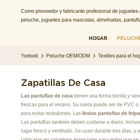
Como proveedor y fabricante profesional de juguetes
peluche, juguetes para mascotas, almohadas, pantuflas
HOGAR
PELUCH
Yortoob
Peluche OEM/ODM
Textiles para el ho
Zapatillas De Casa
Las pantuflas de casa
tienen una forma bonita y senc
frescas para el verano. Su suela puede ser de PVC o d
para evitar resbalones. Las
lindas pantuflas de felp
Las pantuflas también deben cuidarse a diario. Inclu
lugar fresco y ventilado. Se usan durante tres días, 
colócalas en zapateros especiales para evitar que se