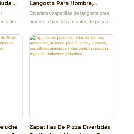
Buda,
Langosta Para Hombre,
on
Chanclas Casuales De Pesca
er
Divertidas zapatillas de langosta para
Con Animales Para Mujer,
on la forma
hombre, chanclas casuales de pesca
Sandalias De Playa De Verano
on
con animales para mujer, sandalias de
Unisex
teres
playa de verano unisex
uda". Su
un
 y
ar de humor
Peluche
Zapatillas De Pizza Divertidas