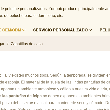
 de peluche personalizados, Yortoob produce principalmente a
 de peluche para el dormitorio, etc.
E OEM/ODM
SERVICIO PERSONALIZADO
PEL
gar
Zapatillas de casa
illa, y existen muchos tipos. Según la temporada, se dividen en
e esponja. El material de la suela de las lindas pantuflas de c
a
aportan un ambiente armonioso y cálido a nuestra vida diaria, 
so
las pantuflas de felpa
no deben exponerse a ambientes húme
y el polvo debe secarse al sol para mantenerte seco y cómodo. D
 deformen. Solo se pueden usar después de sacarlas a principio