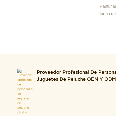
Cálida
Pantufla
Interio
forma de 
Animad
peludas p
animados
Proveedor Profesional De Persona
Juguetes De Peluche OEM Y OD
Integra Producción Y Desarrollo.