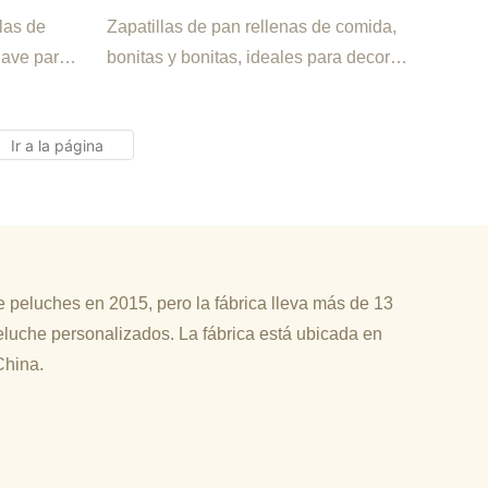
laya Y
Ideales Para Decorar El Hogar
las de
Zapatillas de pan rellenas de comida,
Y La Familia.
uave para
bonitas y bonitas, ideales para decorar
el hogar y la familia.
 peluches en 2015, pero la fábrica lleva más de 13
luche personalizados. La fábrica está ubicada en
China.