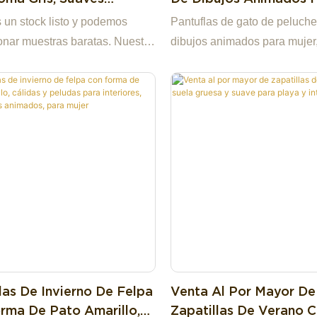
as De Interior, Suaves
Mujer, Suaves Y Cálidas
un stock listo y podemos
Pantuflas de gato de peluche
las De Peluche De
Interior Del Dormitorio
onar muestras baratas. Nuestra
dibujos animados para mujer
, Lindas Palomas,
Parejas, Para El Invier
se especializa en juguetes de
cálidas, para el interior del d
s Baratos.
e alta calidad, diseño original,
para parejas, para el inviern
ón y ventas al por mayor de
de primera mano, fábrica de
3 años. Soporte para
izar la imagen a muestra,
do a consultar. Haciéndonos la
ción para usted y un socio
l altamente confiable entre
empresas comerciales.
las De Invierno De Felpa
Venta Al Por Mayor De
rma De Pato Amarillo,
Zapatillas De Verano C