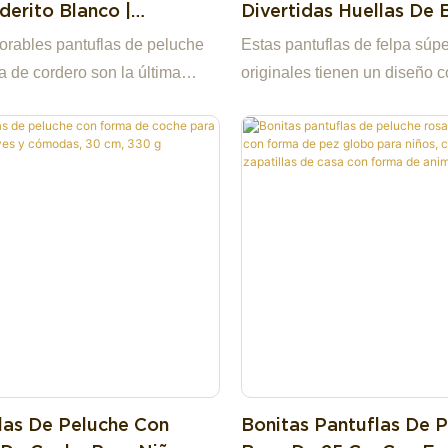
derito Blanco |
Divertidas Huellas De 
ias Cálidas Con Forma
Pantuflas Originales C
orables pantuflas de peluche
Estas pantuflas de felpa súp
mal Para Interiores
Forma De Pie Grande.
a de cordero son la última
originales tienen un diseño c
 en calzado de interior estilo
de un pie gigante de Buda, c
diseñadas para mujeres, niñas
divertidos bordados de carac
centes. Confeccionadas con
chinos que dicen "Pies de B
a y suave piel sintética
felpa amarilla brillante crea 
cada pantufla presenta una
ambiente divertido, llamativo
 carita de oveja bordada con
relajante, perfecto para llen
 orejas de pana, que aportan
y buenas vibras tu hogar.
y una estética encantadora a tu
u diseño sin cordones retiene
para mantener los pies
 en los fríos suelos de invierno,
ara el dormitorio, la residencia
las De Peluche Con
Bonitas Pantuflas De 
il, el apartamento y para