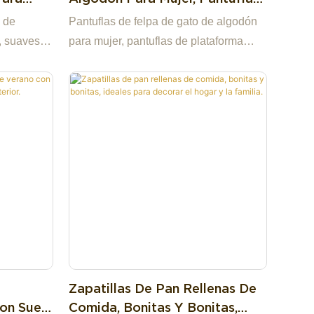
, Para El
De Plataforma Para Interior,
 de
Pantuflas de felpa de gato de algodón
, Para
Pantuflas De Invierno Para
, suaves y
para mujer, pantuflas de plataforma
no
Casa, Zapatos Cálidos Para
ormitorio,
para interior, pantuflas de invierno para
Mujer
o
casa, zapatos cálidos para mujer
Zapatillas De Pan Rellenas De
on Suela
Comida, Bonitas Y Bonitas,