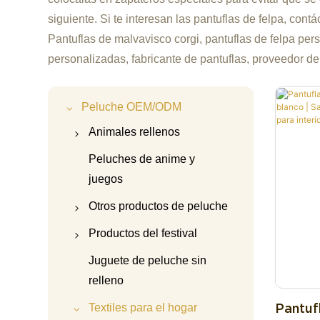
siguiente. Si te interesan las pantuflas de felpa, contá
Pantuflas de malvavisco corgi, pantuflas de felpa pers
personalizadas, fabricante de pantuflas, proveedor d
Peluche OEM/ODM
Animales rellenos
Peluche de carpincho
Peluches de anime y
juegos
Vaca de peluche de las
Tierras Altas
Otros productos de peluche
Panda de peluche
Oso de peluche
Productos del festival
Peluche de unicornio
Accesorios para
Peluche navideño
Juguete de peluche sin
muñecos de peluche
relleno
Peluche de ajolote
Peluche de Halloween
Llavero de peluche
Pantuf
Textiles para el hogar
Gato de peluche
Peluche de San