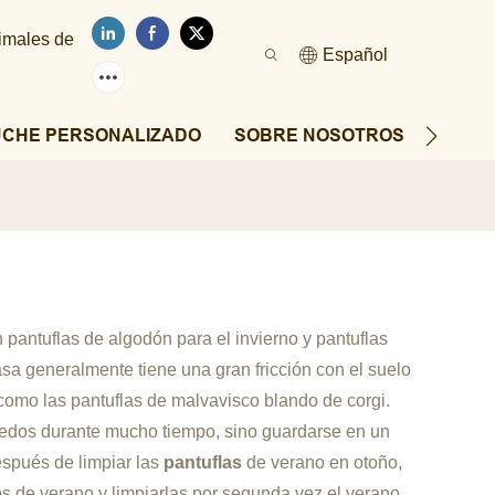
nimales de
Español
UCHE PERSONALIZADO
SOBRE NOSOTROS
NOTIC
 pantuflas de algodón para el invierno y pantuflas
asa generalmente tiene una gran fricción con el suelo
como las pantuflas de malvavisco blando de corgi.
dos durante mucho tiempo, sino guardarse en un
espués de limpiar las
pantuflas
de verano en otoño,
s de verano y limpiarlas por segunda vez el verano