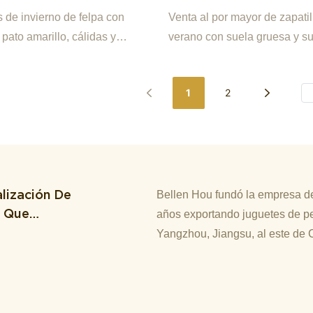
s Y Peludas Para
Gruesa Y Suave Para P
s de invierno de felpa con
Venta al por mayor de zapatil
res, Con Dibujos
Interior.
pato amarillo, cálidas y
verano con suela gruesa y s
os, Para Mujer
ara interiores, con dibujos
playa y interior.
, para mujer
1
2
lización De
Bellen Hou fundó la empresa de
M Que
años exportando juguetes de pe
Yangzhou, Jiangsu, al este de 