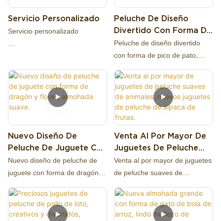
a la icónica criatura Mothman
peluche de alta calidad, diseño
Servicio Personalizado
Peluche De Diseño
de Virginia Occidental con
original, producción y ventas al
Divertido Con Forma De
Servicio personalizado
proporciones suaves y
por mayor de fuentes de
Pico De Pato, Almohada
Peluche de diseño divertido
esponjosas, ojos brillantes de
primera mano, fábrica de más
Suave
con forma de pico de pato,
gran tamaño y alas con
de 13 años. Soporte para
almohada suave
El servicio personalizado de
patrones detallados. Ideales
personalizar la imagen a
juguetes de peluche
para artículos de boutique
muestra, bienvenido a
generalmente implica varios
gótica, sets de regalo para
consultar. Haciéndonos la
pasos:
aficionados a las criaturas
mejor opción para usted y un
críptidas, coleccionables para
socio comercial altamente
Nuevo Diseño De
Venta Al Por Mayor De
convenciones, decoración de
confiable entre muchas
Diseño y personalización: Los
Peluche De Juguete Con
Juguetes De Peluche
Halloween, regalos para
empresas comerciales.
clientes pueden elegir entre
Forma De Dragón Y
Suaves De Animales,
entusiastas de lo paranormal y
Si tienes alguna pregunta
Nuevo diseño de peluche de
Venta al por mayor de juguetes
diversas opciones para
Flores, Almohada Suave.
Nuevos Juguetes De
venta al por mayor.
estaremos encantados de
juguete con forma de dragón y
de peluche suaves de
personalizar sus peluches,
Peluche De Alpaca De
responderte.
flores, suave almohada.
animales, nuevos juguetes de
incluyendo el tamaño, la forma,
Frutas.
peluche de alpaca de frutas.
el color, la tela y las
características. También