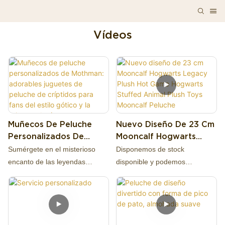
Vídeos
Muñecos De Peluche
Nuevo Diseño De 23 Cm
Personalizados De
Mooncalf Hogwarts
Mothman: Adorables
Legacy Plush Hot Game
Sumérgete en el misterioso
Disponemos de stock
Juguetes De Peluche De
Hogwarts Stuffed
encanto de las leyendas
disponible y podemos
Críptidos Para Fans Del
Animal Plush Toys
urbanas con nuestra colección
proporcionar muestras baratas.
Estilo Gótico Y La
Mooncalf Peluche
de peluches de Mothman
Criptozoología.
totalmente personalizables.
Estos adorables compañeros
Nuestra empresa se
críptidos estilo chibi reinventan
especializa en juguetes de