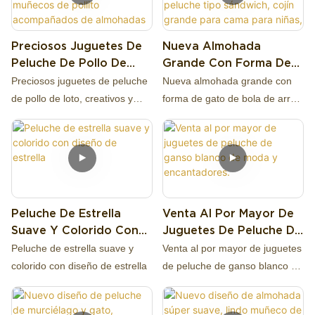
Peluche de mooncalf, peluche
pueden aportar sus propias
de mooncalf
ilustraciones o diseños para
Preciosos Juguetes De
Nueva Almohada
crear peluches
Peluche De Pollo De
Grande Con Forma De
verdaderamente únicos y
Loto, Creativos Y
Gato De Bola De Arroz,
personalizados.
Preciosos juguetes de peluche
Nueva almohada grande con
Divertidos, Muñecos De
Lindo Muñeco De
de pollo de loto, creativos y
forma de gato de bola de arroz,
Pollito Acompañados
Peluche Tipo Sándwich,
divertidos, muñecos de pollito
lindo muñeco de peluche tipo
De Almohadas Para
Cojín Grande Para Cama
Selección de materiales: Los
acompañados de almohadas
sándwich, cojín grande para
Dormir, Regalos.
Para Niñas, Regalo De
clientes pueden elegir entre
para dormir, regalos.
cama para niñas, regalo de
Cumpleaños
una variedad de materiales de
cumpleaños
alta calidad para sus juguetes
de peluche, como telas suaves
Peluche De Estrella
Venta Al Por Mayor De
y tiernas, materiales duraderos
Suave Y Colorido Con
Juguetes De Peluche De
y de larga duración u opciones
Diseño De Estrella
Ganso Blanco De Moda
Peluche de estrella suave y
Venta al por mayor de juguetes
ecológicas y sostenibles.
Y Encantadores.
colorido con diseño de estrella
de peluche de ganso blanco de
moda y encantadores.
Producción y artesanía: Los