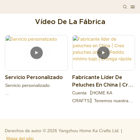
Vídeo De La Fábrica
Servicio Personalizado
Fabricante Líder De
Peluches En China | Crea
Servicio personalizado
Peluches Únicos |
Cuenta 【HOME KA
Pedido Mínimo Bajo |
CRAFTS】Tenemos nuestra
Entrega Rápida
propia marca 【Yortoob】, con
El servicio personalizado de
nuestras excelentes
juguetes de peluche
capacidades profesionales,
generalmente implica varios
Derechos de autor © 2026 Yangzhou Home Ka Crafts Ltd. |
podemos brindar a los clientes
pasos:
Mapa del sitio
servicios OEM y ODM