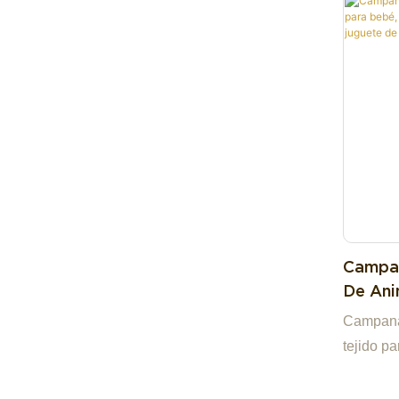
muestras
propia f
conviert
y en un 
confiabl
comercia
estaremo
Campan
De Ani
Juguet
Campana
Bebé, 
tejido pa
Morde
para beb
morder