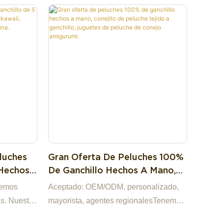
luches
Gran Oferta De Peluches 100%
 Hechos
De Ganchillo Hechos A Mano,
ato
Conejito De Peluche Tejido A
demos
Aceptado: OEM/ODM, personalizado,
os A
Ganchillo, Juguetes De Peluche
s. Nuestra
mayorista, agentes regionalesTenemos
.
De Conejo Amigurumi.
uguetes de
un stock listo y podemos proporcionar