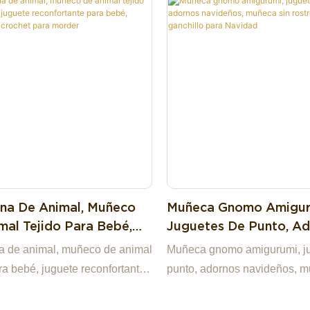
 baratas.Tenemos nuestra
ábrica en China, lo que nos
e en la mejor opción para usted
socio comercial altamente
e entre muchas empresas
les.Si tiene alguna pregunta,
s encantados de responderle.
a De Animal, Muñeco
Muñeca Gnomo Amigur
mal Tejido Para Bebé,
Juguetes De Punto, A
e Reconfortante Para
Navideños, Muñeca Sin
 de animal, muñeco de animal
Muñeca gnomo amigurumi, j
Juguete De Crochet Para
De Ganchillo Para Nav
ra bebé, juguete reconfortante
punto, adornos navideños, m
r
é, juguete de crochet para
rostro de ganchillo para Nav