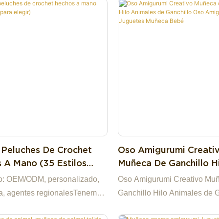
 baratas.Tenemos nuestra
muestras baratas.Tenemos n
ábrica en China, lo que nos
propia fábrica en China, lo q
e en la mejor opción para usted
convierte en la mejor opción
socio comercial altamente
y en un socio comercial alta
e entre muchas empresas
confiable entre muchas emp
les.Si tiene alguna pregunta,
comerciales.Si tiene alguna 
s encantados de responderle.
estaremos encantados de re
 Peluches De Crochet
Oso Amigurumi Creati
 A Mano (35 Estilos
Muñeca De Ganchillo H
egir)
Animales De Ganchillo
o: OEM/ODM, personalizado,
Oso Amigurumi Creativo Mu
Amigurumi Juguetes 
a, agentes regionalesTenemos
Ganchillo Hilo Animales de 
Bebé
 listo y podemos proporcionar
Oso Amigurumi Juguetes M