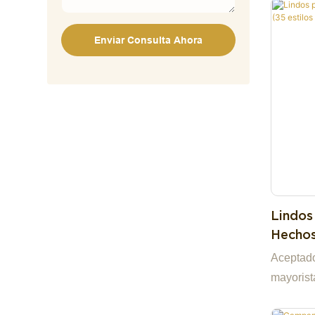
muestras
propia f
Enviar Consulta Ahora
conviert
y en un 
confiabl
comercia
estaremo
Lindos
Hechos
Para El
Aceptad
mayorist
un stock