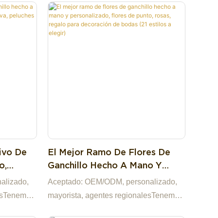
o original,
muestras baratas.Tenemos nuestra
ayor de
propia fábrica en China, lo que nos
rica de
convierte en la mejor opción para usted
a
y en un socio comercial altamente
stra,
confiable entre muchas empresas
éndonos la
comerciales.Si tiene alguna pregunta,
 socio
estaremos encantados de responderle.
e entre
. Si tiene
ivo De
El Mejor Ramo De Flores De
o,
Ganchillo Hecho A Mano Y
gía
Personalizado, Flores De
alizado,
Aceptado: OEM/ODM, personalizado,
Ganchillo
Punto, Rosas, Regalo Para
lesTenemos
mayorista, agentes regionalesTenemos
Decoración De Bodas (21
porcionar
un stock listo y podemos proporcionar
Estilos A Elegir)