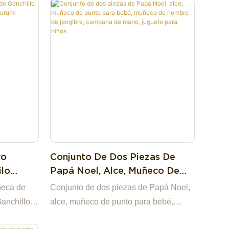
uestra
muestras baratas.Tenemos nuestra
ue nos
propia fábrica en China, lo que nos
 para usted
convierte en la mejor opción para usted
mente
y en un socio comercial altamente
resas
confiable entre muchas empresas
pregunta,
comerciales.Si tiene alguna pregunta,
sponderle.
estaremos encantados de responderle.
vo
Conjunto De Dos Piezas De
ilo
Papá Noel, Alce, Muñeco De
 Oso
Punto Para Bebé, Muñeco De
ñeca de
Conjunto de dos piezas de Papá Noel,
Muñeca
Hombre De Jengibre, Campana
Ganchillo
alce, muñeco de punto para bebé,
De Mano, Juguete Para Niños
uñeca Bebé
muñeco de hombre de jengibre,