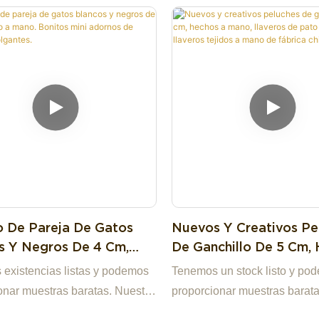
o De Pareja De Gatos
Nuevos Y Creativos Pe
s Y Negros De 4 Cm,
De Ganchillo De 5 Cm,
 A Mano. Bonitos Mini
A Mano, Llaveros De P
existencias listas y podemos
Tenemos un stock listo y po
s De Peluche Colgantes.
Kawaii, Llaveros Tejid
onar muestras baratas. Nuestra
proporcionar muestras barata
Mano De Fábrica China
se especializa en juguetes de
empresa se especializa en j