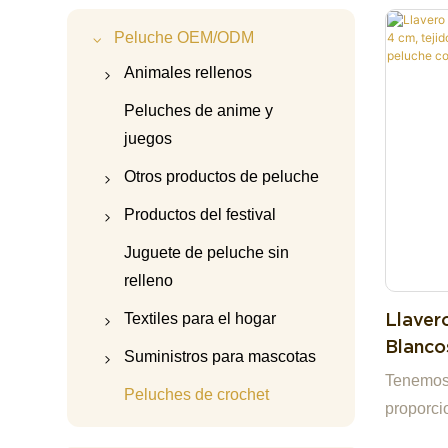
Peluche OEM/ODM
Animales rellenos
Peluche de carpincho
Peluches de anime y
juegos
Vaca de peluche de las
Tierras Altas
Otros productos de peluche
Panda de peluche
Oso de peluche
Productos del festival
Peluche de unicornio
Accesorios para
Peluche navideño
Juguete de peluche sin
muñecos de peluche
relleno
Peluche de ajolote
Peluche de Halloween
Llavero de peluche
Llaver
Textiles para el hogar
Gato de peluche
Peluche de San
Blanco
Bolsa de peluche
Valentín
Pijamas de peluche
Suministros para mascotas
Perro de peluche
Tejido
Tenemos 
Almohada de peluche
Peluche del Día de la
Almohada y cojín
Cama para mascotas
Peluches de crochet
Adorno
Cordero de peluche
proporci
Madre
Peluche electrónico
Zapatillas de casa
Juguete para mascotas
empresa 
Pingüino de peluche