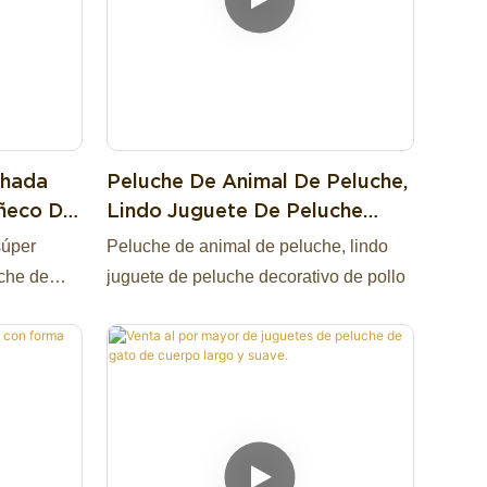
ohada
Peluche De Animal De Peluche,
uñeco De
Lindo Juguete De Peluche
uete
Decorativo De Pollo
súper
Peluche de animal de peluche, lindo
che de
juguete de peluche decorativo de pollo