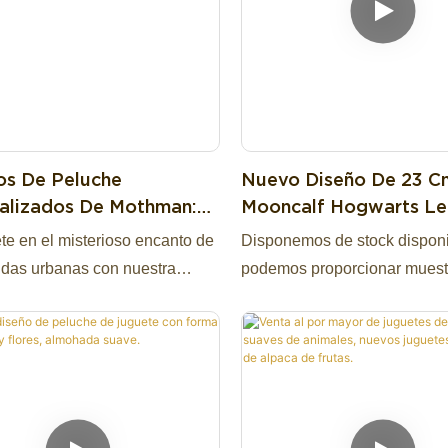
s De Peluche
Nuevo Diseño De 23 C
alizados De Mothman:
Mooncalf Hogwarts L
les Juguetes De
Plush Hot Game Hogw
e en el misterioso encanto de
Disponemos de stock disponi
e De Críptidos Para Fans
Stuffed Animal Plush T
ndas urbanas con nuestra
podemos proporcionar muest
ilo Gótico Y La
Mooncalf Peluche
n de peluches de Mothman
baratas.
zoología.
te personalizables. Estos
s compañeros críptidos estilo
nventan a la icónica criatura
Nuestra empresa se especial
de Virginia Occidental con
juguetes de peluche de alta c
ones suaves y esponjosas,
diseño original, producción y