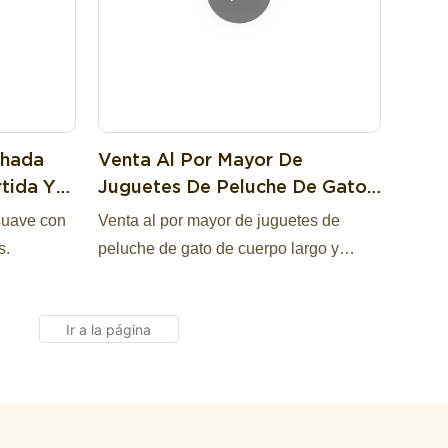
ohada
Venta Al Por Mayor De
tida Y
Juguetes De Peluche De Gato
De Cuerpo Largo Y Suave.
suave con
Venta al por mayor de juguetes de
s.
peluche de gato de cuerpo largo y
suave.