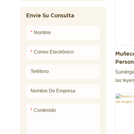
Envíe Su Consulta
Nombre
Correo Electrónico
Muñeco
Person
Adorab
Teléfono
Sumérget
Peluch
las leye
Del Est
colecció
Nombre De Empresa
Cripto
totalmen
adorable
Contenido
chibi rei
Mothman 
proporci