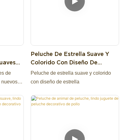
mera mano,
oporte
a muestra,
éndonos la
 socio
e entre
Peluche De Estrella Suave Y
es.
Suaves
Colorido Con Diseño De
staremos
Juguetes
Estrella
es de
Peluche de estrella suave y colorido
 De
, nuevos
con diseño de estrella
ca de
e de