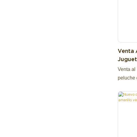
Venta 
Juguet
Blanco
Venta al
Encant
peluche 
encantad