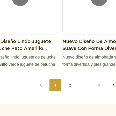
Diseño Lindo Juguete
Nuevo Diseño De Alm
uche Pato Amarillo
Suave Con Forma Diver
Juguete De Peluche
Pies Grandes.
seño lindo juguete de peluche
Nuevo diseño de almohada 
rillo verde juguete de peluche
forma divertida y pies grande
...
1
2
4