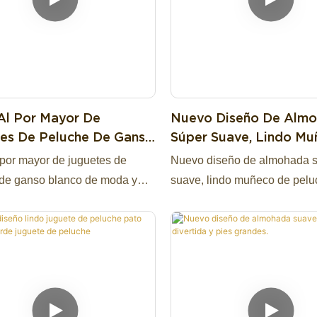
Al Por Mayor De
Nuevo Diseño De Alm
es De Peluche De Ganso
Súper Suave, Lindo M
 De Moda Y
Peluche De Limón, Jug
 por mayor de juguetes de
Nuevo diseño de almohada 
adores.
Decorativo
de ganso blanco de moda y
suave, lindo muñeco de pelu
ores.
limón, juguete decorativo