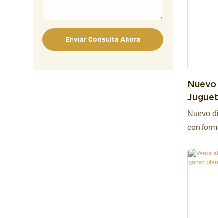
ojos bril
con patr
artículos
Enviar Consulta Ahora
regalo pa
críptidas
convenci
Nuevo 
Hallowee
Juguet
lo paran
Y Flor
Nuevo di
con form
almohad