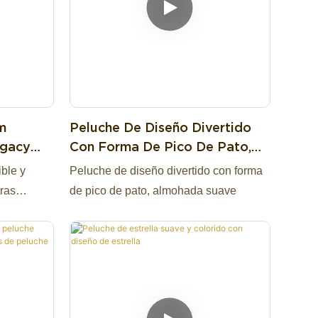
m
Peluche De Diseño Divertido
egacy
Con Forma De Pico De Pato,
arts
Almohada Suave
ble y
Peluche de diseño divertido con forma
oys
ras
de pico de pato, almohada suave
iza en
alidad,
 ventas al