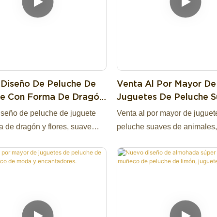
lantes de gran tamaño y alas
por mayor de fuentes de pri
ones detallados. Ideales para
fábrica de más de 13 años. S
 de boutique gótica, sets de
para personalizar la imagen 
ra aficionados a las criaturas
bienvenido a consultar. Haci
, coleccionables para
mejor opción para usted y un
ones, decoración de
comercial altamente confiabl
Diseño De Peluche De
Venta Al Por Mayor De
n, regalos para entusiastas de
muchas empresas comercial
e Con Forma De Dragón
Juguetes De Peluche 
ormal y venta al por mayor.
Si tienes alguna pregunta e
es, Almohada Suave.
De Animales, Nuevos 
seño de peluche de juguete
Venta al por mayor de juguet
encantados de responderte.
De Peluche De Alpaca
a de dragón y flores, suave
peluche suaves de animales
Frutas.
a.
juguetes de peluche de alpa
frutas.
Peluche de mooncalf, peluch
mooncalf