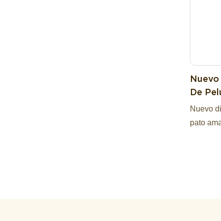
Nuevo 
De Pel
Verde 
Nuevo di
pato ama