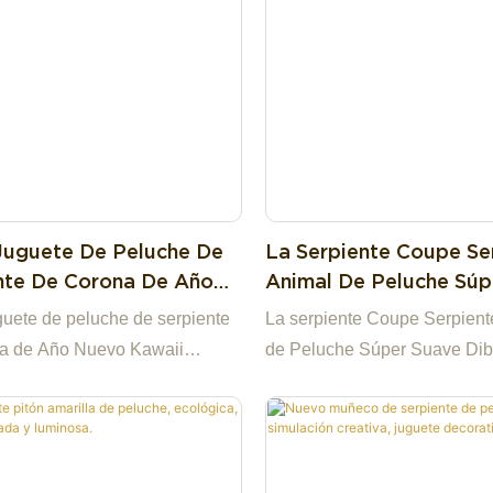
una adición única a cualquie
de peluches.
Juguete De Peluche De
La Serpiente Coupe Se
nte De Corona De Año
Animal De Peluche Súp
Kawaii Mascota De
Dibujos Animados Pel
guete de peluche de serpiente
La serpiente Coupe Serpient
s Animados Muñeca De
Muñeca Serpiente Par
na de Año Nuevo Kawaii
de Peluche Súper Suave Dib
Del Zodiaco Juguete
Decoración Del Hogar
 de dibujos animados muñeca
Animados Peluche Muñeca S
 del zodiaco juguete
para Decoración del Hogar