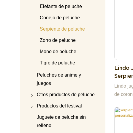
Elefante de peluche
Conejo de peluche
Serpiente de peluche
Zorro de peluche
Mono de peluche
Tigre de peluche
Lindo 
Peluches de anime y
Serpie
Nuevo 
juegos
Lindo ju
Dibujo
de coro
Otros productos de peluche
Garra 
mascota
Oso de peluche
Productos del festival
de garra
Accesorios para
Peluche navideño
Juguete de peluche sin
muñecos de peluche
relleno
Peluche de Halloween