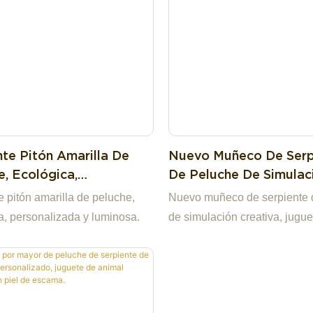
nte Pitón Amarilla De
Nuevo Muñeco De Serp
e, Ecológica,
De Peluche De Simulac
alizada Y Luminosa.
Creativa, Juguete Dec
e pitón amarilla de peluche,
Nuevo muñeco de serpiente 
a, personalizada y luminosa.
de simulación creativa, jugue
decorativo