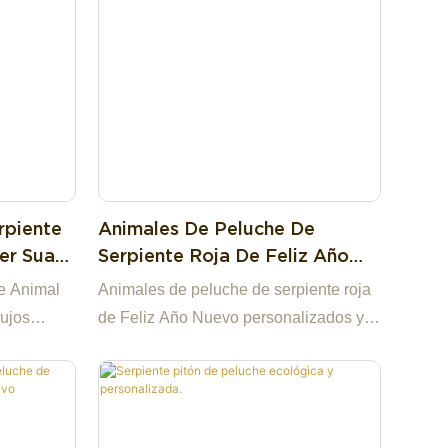
r colección
rpiente
Animales De Peluche De
er Suave
Serpiente Roja De Feliz Año
uche
Nuevo Personalizados Y
e Animal
Animales de peluche de serpiente roja
a
Ecológicos
ujos
de Feliz Año Nuevo personalizados y
erpiente
ecológicos