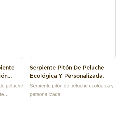
iente
Serpiente Pitón De Peluche
ión
Ecológica Y Personalizada.
orativo
de peluche
Serpiente pitón de peluche ecológica y
te
personalizada.