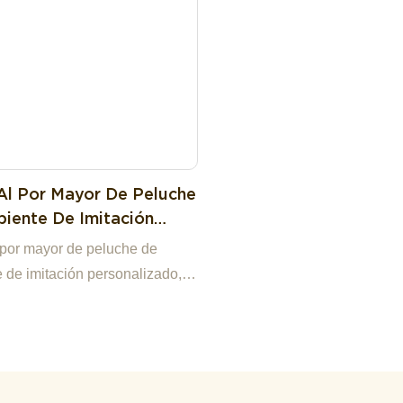
Al Por Mayor De Peluche
piente De Imitación
alizado, Juguete De
 por mayor de peluche de
 Salvaje Con Piel De
e de imitación personalizado,
a.
de animal salvaje con piel de