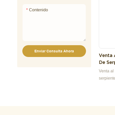
Contenido
Enviar Consulta Ahora
Venta 
De Ser
Person
Venta al
Animal
serpient
Escam
juguete 
escama.