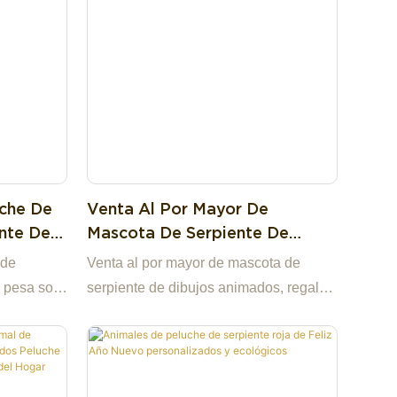
uche De
Venta Al Por Mayor De
ente De
Mascota De Serpiente De
Cm Con
Dibujos Animados, Regalo De
 de
Venta al por mayor de mascota de
 De
Año Nuevo, Juguete De
 pesa solo
serpiente de dibujos animados, regalo
2 G Para
Peluche De Serpiente
illantes,
de Año Nuevo, juguete de peluche de
ueña
serpiente
 perfecta
ien o como