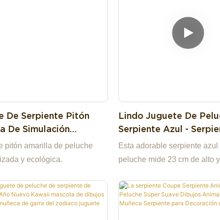
e De Serpiente Pitón
Lindo Juguete De Pel
la De Simulación
Serpiente Azul - Serpi
alizada Y Ecológica
Peluche Suave De 23 
e pitón amarilla de peluche
Esta adorable serpiente azul
Ojos Grandes, Muñeca
izada y ecológica.
peluche mide 23 cm de alto y
Serpiente Ligera De 4
42 g. Con sus grandes ojos br
Niños Y Coleccionistas
su boca abierta con una peq
lengua y su suave textura, es
para que los niños la acaric