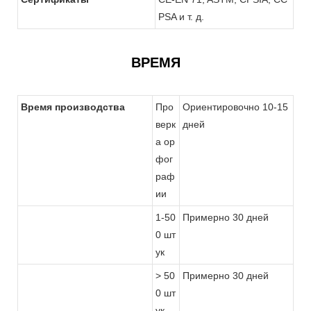
PSA и т. д.
ВРЕМЯ
Время производства
Про
Ориентировочно 10-15
верк
дней
а ор
фог
раф
ии
1-50
Примерно 30 дней
0 шт
ук
> 50
Примерно 30 дней
0 шт
ук