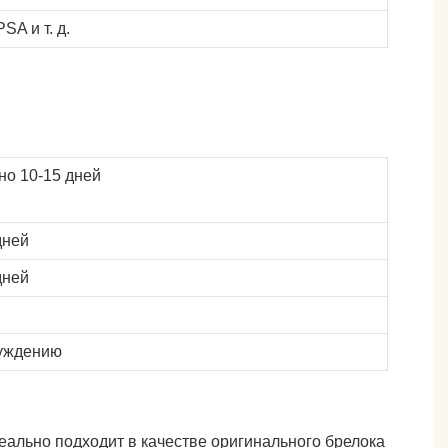
A и т. д.
о 10-15 дней
дней
дней
уждению