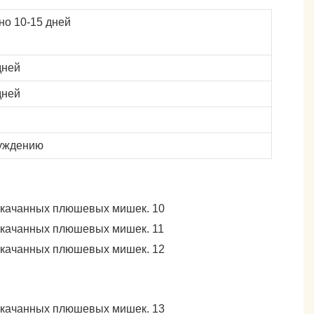
о 10-15 дней
дней
дней
уждению