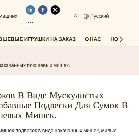
омашних
Pусский
ЮШЕВЫЕ ИГРУШКИ НА ЗАКАЗ
О НАС
НОВОСТИ
 накачанных плюшевых мишек.
ков В Виде Мускулистых
абавные Подвески Для Сумок В
шевых Мишек.
мишек-подвесок в виде накачанных мишек, милые