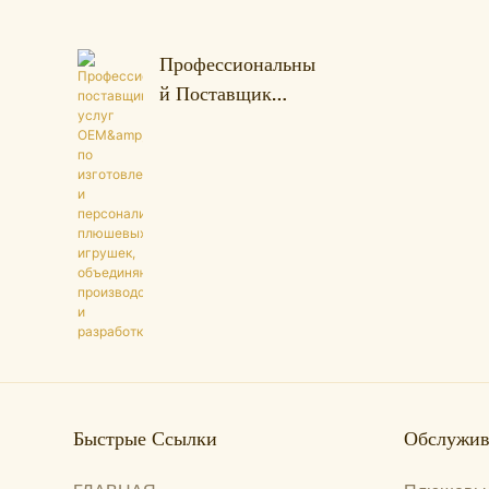
Украшения И Подарка.
Профессиональны
Й Поставщик
Услуг
OEM&ODM По
Изготовлению И
Персонализации
Плюшевых
Игрушек,
Объединяющий
Производство И
Разработку.
Быстрые Ссылки
Обслужив