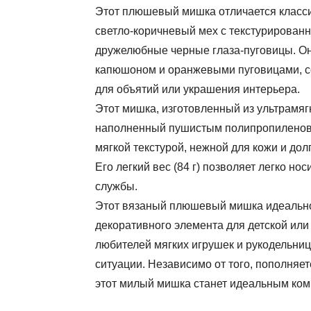
Этот плюшевый мишка отличается класси
светло-коричневый мех с текстурирован
дружелюбные черные глаза-пуговицы. Он
капюшоном и оранжевыми пуговицами, с
для объятий или украшения интерьера.
Этот мишка, изготовленный из ультрамя
наполненный пушистым полипропиленовы
мягкой текстурой, нежной для кожи и дол
Его легкий вес (84 г) позволяет легко но
службы.
Этот вязаный плюшевый мишка идеально 
декоративного элемента для детской или
любителей мягких игрушек и рукодельниц
ситуации. Независимо от того, пополняе
этот милый мишка станет идеальным ко