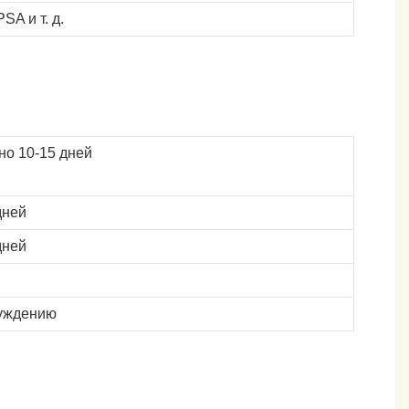
A и т. д.
о 10-15 дней
дней
дней
уждению