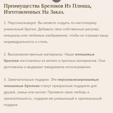
эффекта и прочный плетеный шнурок с карабином для
Преимущества Брелоков Из Плюша,
удобного крепления к ключам, рюкзакам, сумкам и многому
Изготовленных На Заказ.
другому. Этот аксессуар — не просто органайзер для ключей,
он также служит милым элементом декора, подчеркивающим
1. Персонализация: Вы можете создать по-настоящему
вашу любовь к Hello Kitty и винтажной эстетике. Это идеальный
уникальный брелок. Добавьте свои собственные рисунки,
подарок для поклонников Hello Kitty, друзей или членов семьи,
инициалы или любимые изображения, чтобы он отражал вашу
которые обожают необычные и стильные аксессуары. Будь то
индивидуальность и стиль.
для повседневного использования или в качестве
коллекционного предмета, этот брелок привнесет порцию
2. Высококачественные материалы: Наши
плюшевые
радости и индивидуальности в ваши повседневные вещи.
брелоки
изготовлены из мягких и прочных материалов. Они
долговечны и выдержат ежедневное использование.
3. Замечательные подарки: Эти
персонализированные
плюшевые брелоки
станут прекрасным подарком для
друзей, семьи или коллег. Проявите свою любовь и
признательность, подарив им уникальный и оригинальный
подарок.