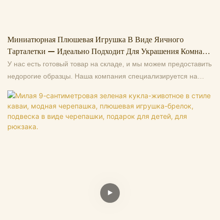
Миниатюрная Плюшевая Игрушка В Виде Яичного
Тарталетки — Идеально Подходит Для Украшения Комнаты
В Десертной Тематике И В Качестве Подарка Для Детей.
У нас есть готовый товар на складе, и мы можем предоставить
недорогие образцы. Наша компания специализируется на
высококачественных плюшевых игрушках, оригинальном
дизайне, производстве и оптовой продаже от
первоисточников, более 13 лет работы на заводе.
Поддерживаем изготовление образцов по индивидуальным
изображениям, добро пожаловать на консультацию. Это
делает нас лучшим выбором для вас и очень надежным
деловым партнером среди многих торговых компаний. Если у
вас есть какие-либо вопросы, мы с удовольствием ответим.