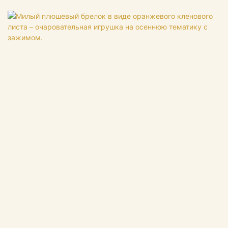
специализируется на высококачественных плюшевых
игрушках, оригинальном дизайне, производстве и оптовой
продаже от первоисточников, более 13 лет работы на заводе.
Поддерживаем изготовление образцов по индивидуальным
изображениям, добро пожаловать на консультацию. Это
делает нас лучшим выбором для вас и очень надежным
деловым партнером среди многих торговых компаний. Если у
вас есть какие-либо вопросы, мы с удовольствием ответим.