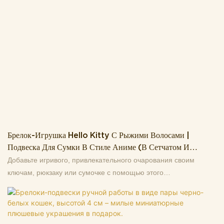
вас есть какие-либо вопросы, мы с удовольствием ответим.
Брелок-Игрушка Hello Kitty С Рыжими Волосами |
Подвеска Для Сумки В Стиле Аниме (в Сетчатом И
Галстуковом Костюме)
Добавьте игривого, привлекательного очарования своим
ключам, рюкзаку или сумочке с помощью этого
очаровательного плюшевого брелока Hello Kitty с рыжими
волосами! Выполненный в забавном стиле аниме-косплея,
этот мягкий плюшевый талисман имеет длинные ярко-рыжие
волосы, милый черный комбинезон, сетчатые колготки и