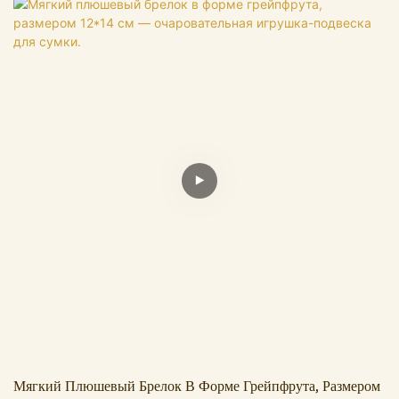
(весит всего 106 г), этот уникальный персонаж отличается
ярким и выразительным дизайном: он одет в элегантную
черно-желтую курточку (с крошечным значком «19807» для
дополнительного стиля) и имеет большие, живые глаза и
улыбку с открытым ртом, создавая веселый и энергичный
образ. Его две руки прикреплены к съемным маленьким
плюшевым аксессуарам (желтая круглая игрушка и зеленый
кулон в виде сетки) с помощью мини-цепочек, что добавляет
очарования и универсальности. Оснащенный прочным синим
кольцом для ключей, этот мягкий брелок легко крепится к
рюкзакам, брелокам или сумкам, служа милым декоративным
элементом для ваших вещей. Идеально подходит для
коллекционеров плюшевых игрушек или для всех, кто любит
уникальные, привлекательные повседневные аксессуары!
Мягкий, удобный и с ярким дизайном — этот брелок
непременно привлечет внимание.
Мягкий Плюшевый Брелок В Форме Грейпфрута, Размером