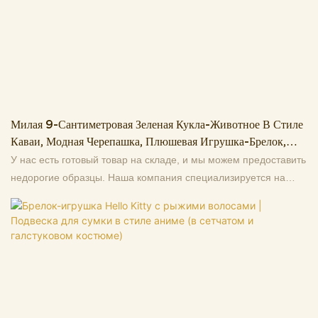
Милая 9-Сантиметровая Зеленая Кукла-Животное В Стиле
Каваи, Модная Черепашка, Плюшевая Игрушка-Брелок,
Подвеска В Виде Черепашки, Подарок Для Детей, Для
У нас есть готовый товар на складе, и мы можем предоставить
Рюкзака.
недорогие образцы. Наша компания специализируется на
высококачественных плюшевых игрушках, оригинальном
дизайне, производстве и оптовой продаже от
первоисточников, более 13 лет работы на заводе.
Поддерживаем изготовление образцов по индивидуальным
изображениям, добро пожаловать на консультацию. Это
делает нас лучшим выбором для вас и очень надежным
деловым партнером среди многих торговых компаний. Если у