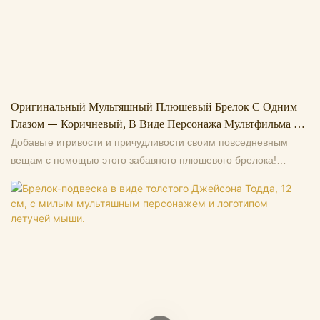
Оригинальный Мультяшный Плюшевый Брелок С Одним
Глазом — Коричневый, В Виде Персонажа Мультфильма (11
См, 13 Г)
Добавьте игривости и причудливости своим повседневным
вещам с помощью этого забавного плюшевого брелока!
Изготовленный из мягкого, уютного плюшевого материала,
этот брелок представляет собой забавного персонажа
коричневого цвета: у него один большой глаз, широкая улыбка
и пушистая фиолетовая борода, а также уникальные черные
детали в виде «антенн» сверху, что придает ему забавный,
привлекательный шарм. Длина брелока составляет 11 см, а
вес всего 13 г, что делает его легким и компактным, позволяя
прикрепить его к ключам, рюкзакам, сумкам или застежкам-