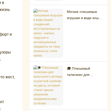
и в
поклонников готики и
жизнь
криптозоологии.
Мягкие плюшевые
игрушки в виде кошек-
сэндвичей,
изготовленные на
форт и
заказ – милые
подушки и
коллекционные
 узоры
предметы на тему
,
печенья в стиле
каваи.
🎓 Плюшевый
талисман для
то жест,
выпускного вечера:
пушистый сувенир на
удачу, который станет
данью уважения
яют
академическим
а