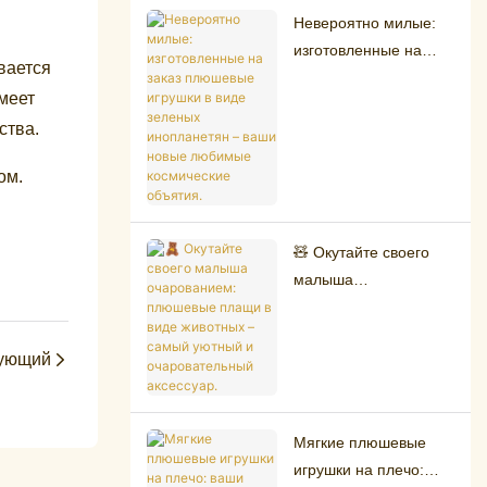
успехам.
Невероятно милые:
изготовленные на
вается
заказ плюшевые
меет
игрушки в виде
ства.
зеленых инопланетян
– ваши новые
ом.
любимые
космические объятия.
🧸 Окутайте своего
малыша
очарованием:
плюшевые плащи в
ующий
виде животных –
самый уютный и
очаровательный
аксессуар.
Мягкие плюшевые
игрушки на плечо: