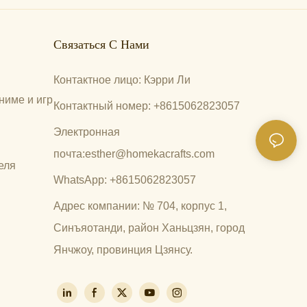
Связаться С Нами
Контактное лицо: Кэрри Ли
ниме и игр
Контактный номер: +8615062823057
Электронная
почта:
esther@homekacrafts.com
еля
WhatsApp: +8615062823057
Адрес компании: № 704, корпус 1,
Синъяотанди, район Ханьцзян, город
Янчжоу, провинция Цзянсу.