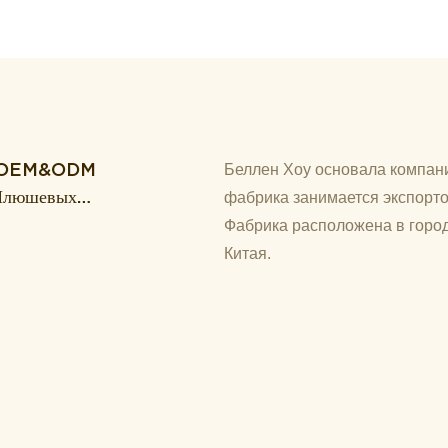
уг OEM&ODM
Беллен Хоу основала компани
 Плюшевых
фабрика занимается экспорто
о И
Фабрика расположена в город
Китая.