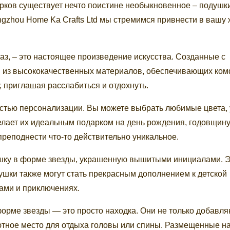
рков существует нечто поистине необыкновенное – подушк
ngzhou Home Ka Crafts Ltd мы стремимся привнести в вашу 
аз, – это настоящее произведение искусства. Созданные с
ы из высококачественных материалов, обеспечивающих ком
, приглашая расслабиться и отдохнуть.
стью персонализации. Вы можете выбрать любимые цвета,
елает их идеальным подарком на день рождения, годовщину
преподнести что-то действительно уникальное.
ушку в форме звезды, украшенную вышитыми инициалами. Э
ушки также могут стать прекрасным дополнением к детской
дами и приключениях.
 форме звезды — это просто находка. Они не только добавл
ютное место для отдыха головы или спины. Размещенные н