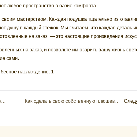
ают любое пространство в оазис комфорта.
я своим мастерством. Каждая подушка тщательно изготавли
 душу в каждый стежок. Мы считаем, что каждая деталь и
отовленные на заказ, — это настоящие произведения искус
овленных на заказ, и позвольте им озарить вашу жизнь свет
ие сами.
Мягкие плюшевые лисички, изготовленные на заказ: очаровательные компаньоны для всех возрастов.
Как сделать свою собственную плюшевую игрушку к Рождеству?
След