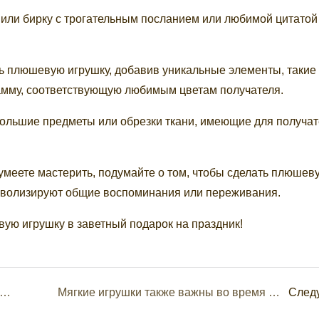
или бирку с трогательным посланием или любимой цитатой
 плюшевую игрушку, добавив уникальные элементы, такие 
гамму, соответствующую любимым цветам получателя.
ольшие предметы или обрезки ткани, имеющие для получат
умеете мастерить, подумайте о том, чтобы сделать плюшев
имволизируют общие воспоминания или переживания.
ую игрушку в заветный подарок на праздник!
шки в форме звезд, изготовленные на заказ: небесное наслаждение.
Мягкие игрушки также важны во время Хэллоуина.
След