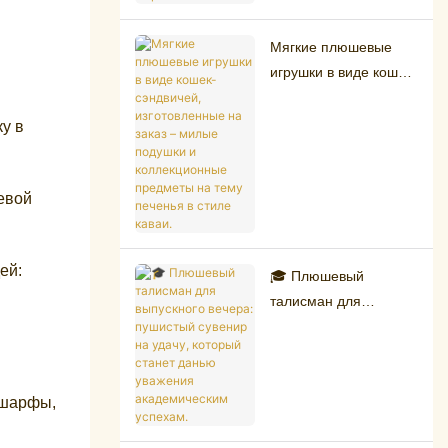
поклонников готики и
криптозоологии.
Мягкие плюшевые
игрушки в виде кошек-
сэндвичей,
изготовленные на
у в
заказ – милые
подушки и
коллекционные
евой
предметы на тему
печенья в стиле
ей:
каваи.
🎓 Плюшевый
талисман для
выпускного вечера:
пушистый сувенир на
удачу, который станет
данью уважения
 шарфы,
академическим