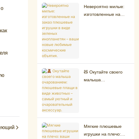
успехам.
Невероятно милые:
 о
изготовленные на
заказ плюшевые
игрушки в виде
как
зеленых инопланетян
– ваши новые
еля
любимые
космические объятия.
🧸 Окутайте своего
ую
малыша
очарованием:
плюшевые плащи в
виде животных –
самый уютный и
очаровательный
аксессуар.
Мягкие плюшевые
ующий
игрушки на плечо: