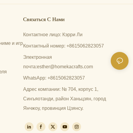
Связаться С Нами
Контактное лицо: Кэрри Ли
ниме и игр
Контактный номер: +8615062823057
Электронная
почта:
esther@homekacrafts.com
еля
WhatsApp: +8615062823057
Адрес компании: № 704, корпус 1,
Синъяотанди, район Ханьцзян, город
Янчжоу, провинция Цзянсу.