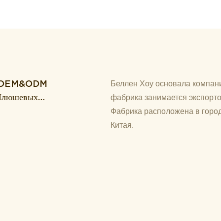
уг OEM&ODM
Беллен Хоу основала компани
 Плюшевых
фабрика занимается экспорто
о И
Фабрика расположена в город
Китая.