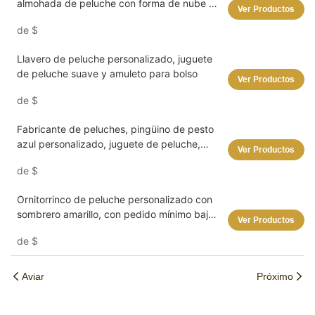
almohada de peluche con forma de nube y
Ver Productos
una actitud tormentosa ☁️⚡️
de
$
Llavero de peluche personalizado, juguete
de peluche suave y amuleto para bolso
Ver Productos
de
$
Fabricante de peluches, pingüino de pesto
azul personalizado, juguete de peluche,
Ver Productos
animal de peluche, fabricante de juguetes
de
$
suaves personalizados, peluches
esponjosos
Ornitorrinco de peluche personalizado con
sombrero amarillo, con pedido mínimo bajo.
Ver Productos
Fabricante de peluches.
de
$
Aviar
Próximo