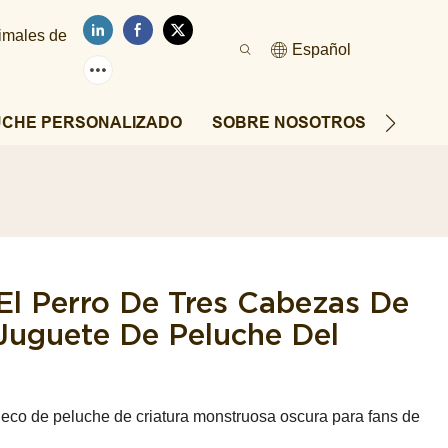
nimales de
Español
UCHE PERSONALIZADO
SOBRE NOSOTROS
NOTIC
El Perro De Tres Cabezas De
 Juguete De Peluche Del
uñeco de peluche de criatura monstruosa oscura para fans de