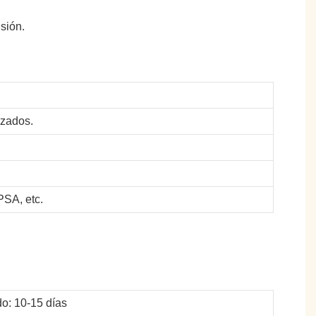
sión.
izados.
SA, etc.
o: 10-15 días