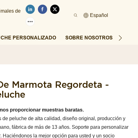
nimales de
Español
UCHE PERSONALIZADO
SOBRE NOSOTROS
NOTIC
De Marmota Regordeta -
eluche
mos proporcionar muestras baratas.
de peluche de alta calidad, diseño original, producción y
mano, fábrica de más de 13 años. Soporte para personalizar
r. Haciéndonos la mejor opción para usted y un socio