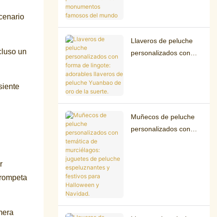
Coleccionables de
scenario
peluche Kawaii de
monumentos famosos
del mundo
Llaveros de peluche
cluso un
personalizados con
forma de lingote:
adorables llaveros de
siente
peluche Yuanbao de
oro de la suerte.
Muñecos de peluche
personalizados con
temática de
murciélagos: juguetes
r
de peluche
trompeta
espeluznantes y
festivos para
Halloween y Navidad.
mera