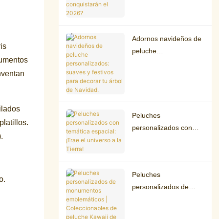
de té de burbujas
conquistarán el 2026?
Adornos navideños de
is
peluche
rumentos
personalizados:
nventan
suaves y festivos para
decorar tu árbol de
Navidad.
ilados
Peluches
atillos.
personalizados con
.
temática espacial:
¡Trae el universo a la
Tierra!
Peluches
o.
personalizados de
monumentos
emblemáticos |