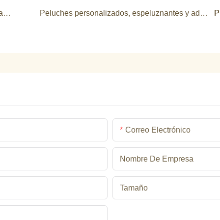
Squishy Gains: Por qué los peluches personalizados para el gimnasio son tu nueva arma secreta para entrenar
Peluches personalizados, espeluznantes y adorables: donde lo espeluznante se encuentra con lo tierno
P
Correo Electrónico
Nombre De Empresa
Tamaño