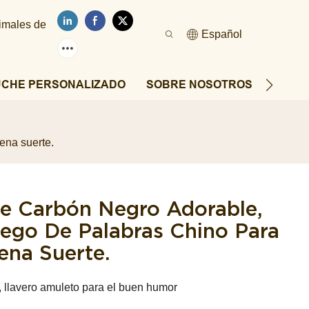
nimales de
Español
UCHE PERSONALIZADO
SOBRE NOSOTROS
NOTIC
ena suerte.
De Carbón Negro Adorable,
uego De Palabras Chino Para
ena Suerte.
, llavero amuleto para el buen humor