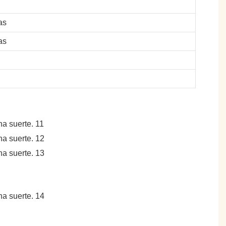
as
as