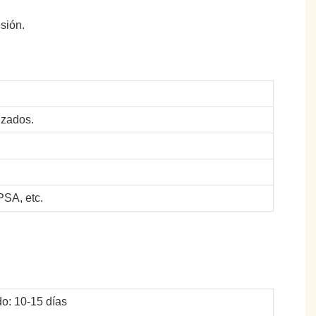
sión.
izados.
SA, etc.
o: 10-15 días