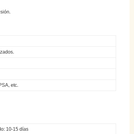
sión.
izados.
SA, etc.
o: 10-15 días