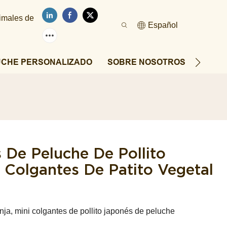
nimales de
Español
UCHE PERSONALIZADO
SOBRE NOSOTROS
NOTIC
 De Peluche De Pollito
 Colgantes De Patito Vegetal
ja, mini colgantes de pollito japonés de peluche