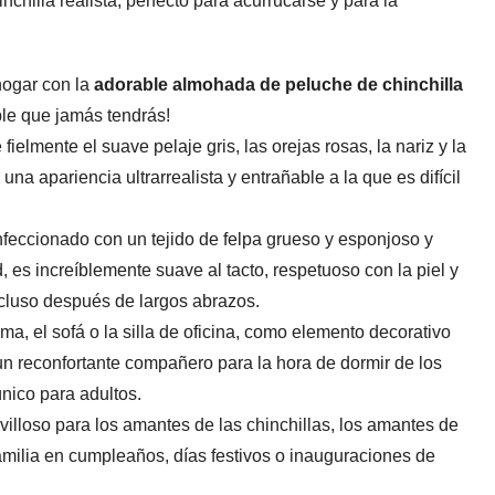
nchilla realista, perfecto para acurrucarse y para la
hogar con la
adorable almohada de peluche de chinchilla
ble que jamás tendrás!
ielmente el suave pelaje gris, las orejas rosas, la nariz y la
una apariencia ultrarrealista y entrañable a la que es difícil
feccionado con un tejido de felpa grueso y esponjoso y
 es increíblemente suave al tacto, respetuoso con la piel y
cluso después de largos abrazos.
ma, el sofá o la silla de oficina, como elemento decorativo
o un reconfortante compañero para la hora de dormir de los
único para adultos.
illoso para los amantes de las chinchillas, los amantes de
familia en cumpleaños, días festivos o inauguraciones de