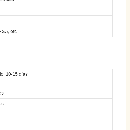
SA, etc.
o: 10-15 días
as
as