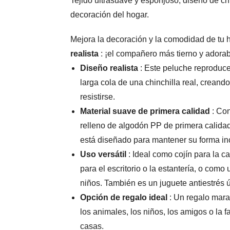
Tejido ultrasuave y esponjoso, diseño de chi
decoración del hogar.
Mejora la decoración y la comodidad de tu 
realista
: ¡el compañero más tierno y adora
Diseño realista
: Este peluche reproduce f
larga cola de una chinchilla real, creando 
resistirse.
Material suave de primera calidad
: Con
relleno de algodón PP de primera calidad,
está diseñado para mantener su forma in
Uso versátil
: Ideal como cojín para la ca
para el escritorio o la estantería, o com
niños. También es un juguete antiestrés 
Opción de regalo ideal
: Un regalo marav
los animales, los niños, los amigos o la 
casas.